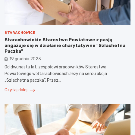
STARACHOWICE
Starachowickie Starostwo Powiatowe z pasją
angażuje się w działanie charytatywne "Szlachetna
Paczka"
19 grudnia 2023
Od dwunastu lat, zespołowi pracowników Starostwa
Powiatowego w Starachowicach, leży na sercu akcja
„Szlachetna paczka”. Przez…
Czytaj dalej