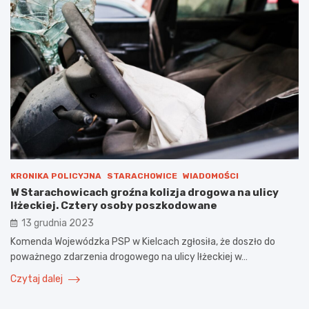
KRONIKA POLICYJNA
STARACHOWICE
WIADOMOŚCI
W Starachowicach groźna kolizja drogowa na ulicy
Iłżeckiej. Cztery osoby poszkodowane
13 grudnia 2023
Komenda Wojewódzka PSP w Kielcach zgłosiła, że doszło do
poważnego zdarzenia drogowego na ulicy Iłżeckiej w…
Czytaj dalej