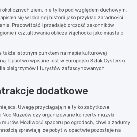
i okolicznych ziem, nie tylko pod względem duchowym,
isała się w lokalnej historii jako przykład zaradności i
nia. Pracowitość i przedsiębiorczość zakonników
ionie i kształtowania oblicza Wąchocka jako miasta o
ale także istotnym punktem na mapie kulturowej
ną. Opactwo wpisane jest w Europejski Szlak Cysterski
 dla pielgrzymów i turystów zafascynowanych
atrakcje dodatkowe
iejsca. Uwagę przyciągają nie tylko zabytkowe
jak Noc Muzeów czy organizowane koncerty muzyki
h murów. Możliwość spaceru po ogrodach, chwila zadumy
nnością sprawiają, że pobyt w opactwie pozostaje na