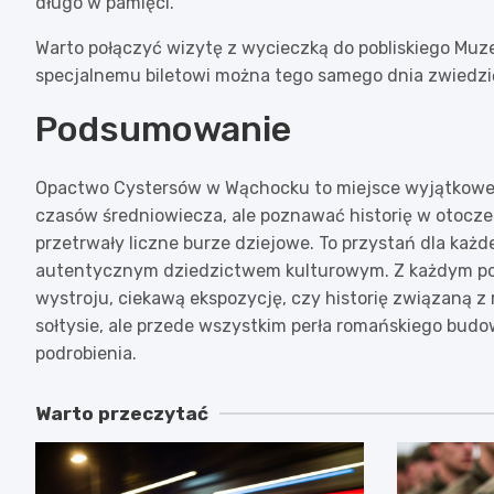
długo w pamięci.
Warto połączyć wizytę z wycieczką do pobliskiego Muz
specjalnemu biletowi można tego samego dnia zwiedzić 
Podsumowanie
Opactwo Cystersów w Wąchocku to miejsce wyjątkowe na
czasów średniowiecza, ale poznawać historię w otoczen
przetrwały liczne burze dziejowe. To przystań dla każdeg
autentycznym dziedzictwem kulturowym. Z każdym pow
wystroju, ciekawą ekspozycję, czy historię związaną z 
sołtysie, ale przede wszystkim perła romańskiego budo
podrobienia.
Warto przeczytać