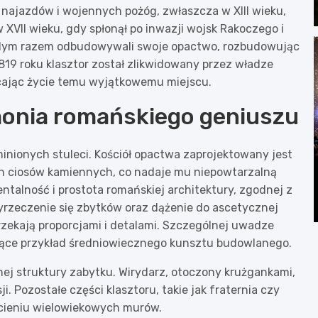
 najazdów i wojennych pożóg, zwłaszcza w XIII wieku,
 XVII wieku, gdy spłonął po inwazji wojsk Rakoczego i
ażdym razem odbudowywali swoje opactwo, rozbudowując
819 roku klasztor został zlikwidowany przez władze
acając życie temu wyjątkowemu miejscu.
rmonia romańskiego geniuszu
inionych stuleci. Kościół opactwa zaprojektowany jest
ch ciosów kamiennych, co nadaje mu niepowtarzalną
lność i prostota romańskiej architektury, zgodnej z
yrzeczenie się zbytków oraz dążenie do ascetycznej
 urzekają proporcjami i detalami. Szczególnej uwadze
iące przykład średniowiecznego kunsztu budowlanego.
ej struktury zabytku. Wirydarz, otoczony krużgankami,
i. Pozostałe części klasztoru, takie jak fraternia czy
 cieniu wielowiekowych murów.