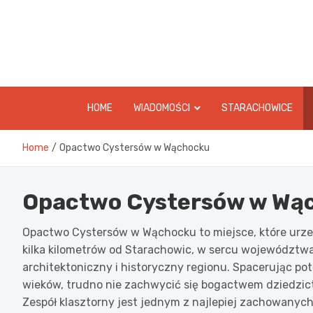
Skip
to
content
HOME
WIADOMOŚCI
STARACHOWICE
Home
Opactwo Cystersów w Wąchocku
Opactwo Cystersów w Wą
Opactwo Cystersów w Wąchocku to miejsce, które urzek
kilka kilometrów od Starachowic, w sercu województwa
architektoniczny i historyczny regionu. Spacerując p
wieków, trudno nie zachwycić się bogactwem dziedzictw
Zespół klasztorny jest jednym z najlepiej zachowanych