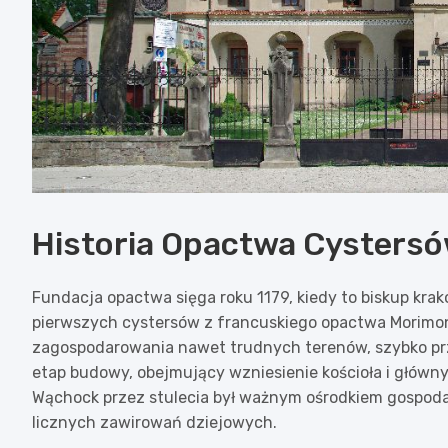
Historia Opactwa Cysters
Fundacja opactwa sięga roku 1179, kiedy to biskup kr
pierwszych cystersów z francuskiego opactwa Morimond.
zagospodarowania nawet trudnych terenów, szybko przy
etap budowy, obejmujący wzniesienie kościoła i główn
Wąchock przez stulecia był ważnym ośrodkiem gospodar
licznych zawirowań dziejowych.