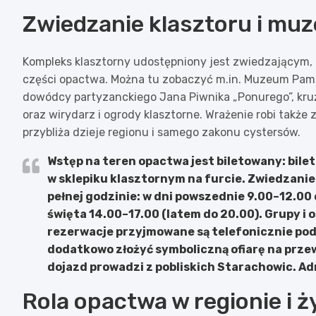
Zwiedzanie klasztoru i mu
Kompleks klasztorny udostępniony jest zwiedzającym, 
części opactwa. Można tu zobaczyć m.in. Muzeum Pamię
dowódcy partyzanckiego Jana Piwnika „Ponurego”, krużgan
oraz wirydarz i ogrody klasztorne. Wrażenie robi takż
przybliża dzieje regionu i samego zakonu cystersów.
Wstęp na teren opactwa jest biletowany: bilet n
w sklepiku klasztornym na furcie. Zwiedzanie
pełnej godzinie: w dni powszednie 9.00–12.00 o
święta 14.00–17.00 (latem do 20.00). Grupy i o
rezerwacje przyjmowane są telefonicznie pod
dodatkowo złożyć symboliczną ofiarę na prze
dojazd prowadzi z pobliskich Starachowic. Adr
Rola opactwa w regionie i 