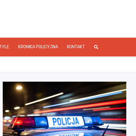
foStarachowice.pl
TYLE
KRONIKA POLICYJNA
KONTAKT