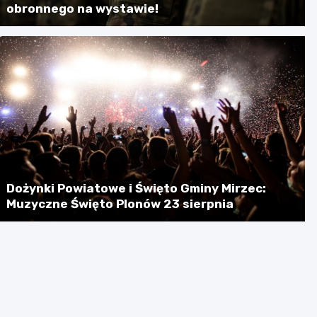
obronnego na wystawie!
Dożynki Powiatowe i Święto Gminy Mirzec:
Muzyczne Święto Plonów 23 sierpnia