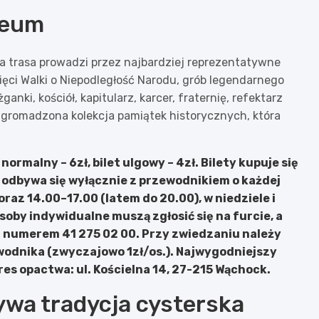
zeum
a trasa prowadzi przez najbardziej reprezentatywne
ci Walki o Niepodległość Narodu, grób legendarnego
ki, kościół, kapitularz, karcer, fraternię, refektarz
e zgromadzona kolekcja pamiątek historycznych, która
ormalny – 6zł, bilet ulgowy – 4zł. Bilety kupuje się
 odbywa się wyłącznie z przewodnikiem o każdej
raz 14.00–17.00 (latem do 20.00), w niedziele i
soby indywidualne muszą zgłosić się na furcie, a
 numerem 41 275 02 00. Przy zwiedzaniu należy
wodnika (zwyczajowo 1zł/os.). Najwygodniejszy
es opactwa: ul. Kościelna 14, 27-215 Wąchock.
żywa tradycja cysterska