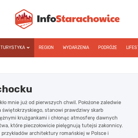
In
TURYSTYKA
REGION
WYDARZENIA
PODRÓŻE
LIFES
chocku
ło mnie już od pierwszych chwil. Położone zaledwie
 świętokrzyskiego, stanowi prawdziwy skarb
otężnymi krużgankami i chłonąc atmosferę dawnych
a, które pieczołowicie pielęgnują tutejsi zakonnicy.
 przykładów architektury romańskiej w Polsce i