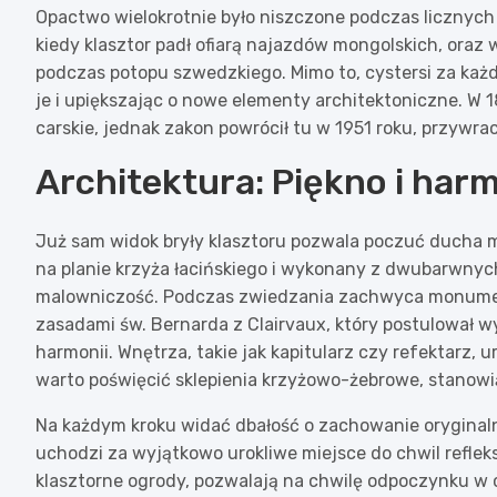
Opactwo wielokrotnie było niszczone podczas licznych
kiedy klasztor padł ofiarą najazdów mongolskich, oraz w
podczas potopu szwedzkiego. Mimo to, cystersi za k
je i upiększając o nowe elementy architektoniczne. W 1
carskie, jednak zakon powrócił tu w 1951 roku, przywr
Architektura: Piękno i ha
Już sam widok bryły klasztoru pozwala poczuć ducha m
na planie krzyża łacińskiego i wykonany z dwubarwny
malowniczość. Podczas zwiedzania zachwyca monumenta
zasadami św. Bernarda z Clairvaux, który postulował w
harmonii. Wnętrza, takie jak kapitularz czy refektarz,
warto poświęcić sklepienia krzyżowo-żebrowe, stanow
Na każdym kroku widać dbałość o zachowanie oryginaln
uchodzi za wyjątkowo urokliwe miejsce do chwil refleksj
klasztorne ogrody, pozwalają na chwilę odpoczynku w