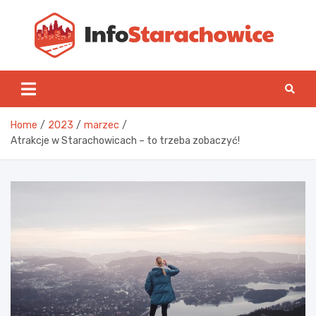
Skip
to
content
Inf
Home
2023
marzec
Atrakcje w Starachowicach – to trzeba zobaczyć!