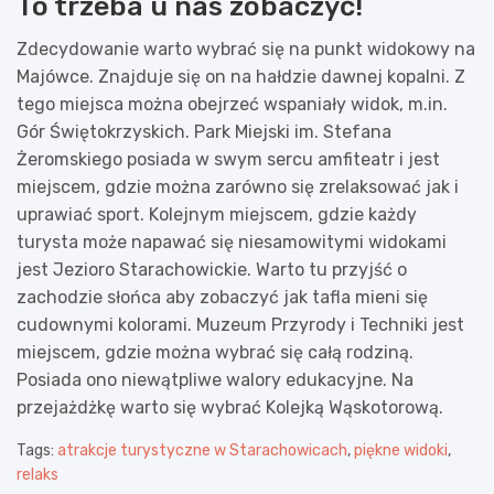
To trzeba u nas zobaczyć!
Zdecydowanie warto wybrać się na punkt widokowy na
Majówce. Znajduje się on na hałdzie dawnej kopalni. Z
tego miejsca można obejrzeć wspaniały widok, m.in.
Gór Świętokrzyskich. Park Miejski im. Stefana
Żeromskiego posiada w swym sercu amfiteatr i jest
miejscem, gdzie można zarówno się zrelaksować jak i
uprawiać sport. Kolejnym miejscem, gdzie każdy
turysta może napawać się niesamowitymi widokami
jest Jezioro Starachowickie. Warto tu przyjść o
zachodzie słońca aby zobaczyć jak tafla mieni się
cudownymi kolorami. Muzeum Przyrody i Techniki jest
miejscem, gdzie można wybrać się całą rodziną.
Posiada ono niewątpliwe walory edukacyjne. Na
przejażdżkę warto się wybrać Kolejką Wąskotorową.
Tags:
atrakcje turystyczne w Starachowicach
,
piękne widoki
,
relaks