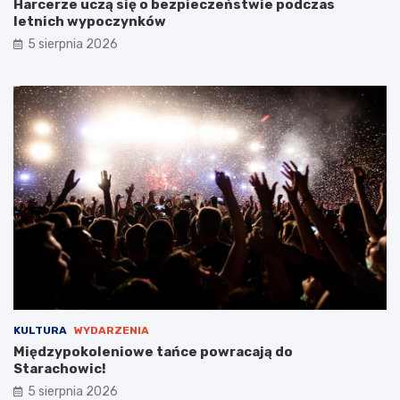
Harcerze uczą się o bezpieczeństwie podczas
c
e
letnich wypoczynków
!
m
5 sierpnia 2026
s
t
a
r
o
s
t
y
B
a
b
i
c
k
i
e
g
KULTURA
WYDARZENIA
o
Międzypokoleniowe tańce powracają do
Starachowic!
5 sierpnia 2026