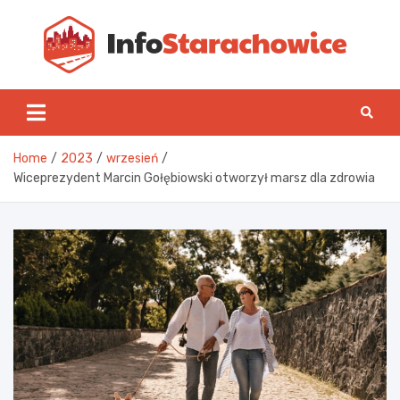
Skip
to
content
Inf
Home
2023
wrzesień
Wiceprezydent Marcin Gołębiowski otworzył marsz dla zdrowia