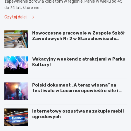
zapewnienie zdrowia kobietom w regionie. Panie w wieku od 45
do 74 lat, które nie…
Czytaj dalej
Nowoczesne pracownie w Zespole Szkół
Zawodowych Nr 2 w Starachowicach:
przyszłość kształcenia zawodowego
Wakacyjny weekend z atrakcjami w Parku
Kultury!
Polski dokument „A teraz wiosna” na
festiwalu w Locarno: opowieść o sile i
odnowie
Internetowy oszustwa na zakupie mebli
ogrodowych
W
T
a
a