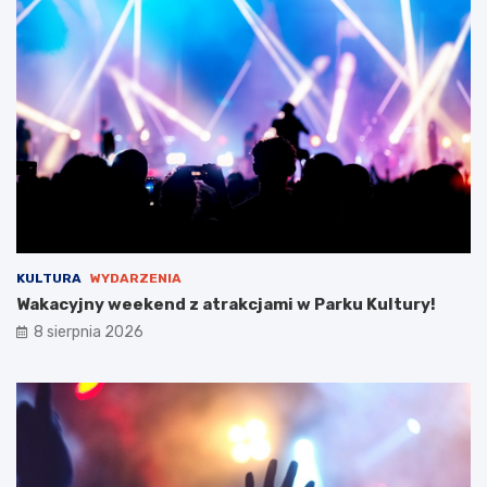
a
w
i
e
!
KULTURA
WYDARZENIA
Wakacyjny weekend z atrakcjami w Parku Kultury!
8 sierpnia 2026