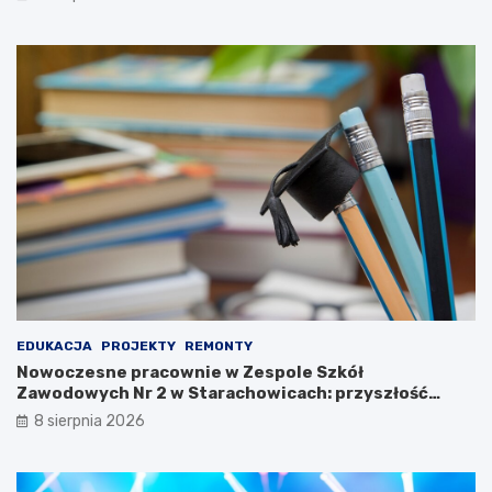
m
p
i
r
w
z
P
e
a
m
r
y
k
s
u
ł
K
u
u
o
l
b
t
r
u
o
r
n
y
n
!
e
g
EDUKACJA
PROJEKTY
REMONTY
o
Nowoczesne pracownie w Zespole Szkół
n
Zawodowych Nr 2 w Starachowicach: przyszłość
a
kształcenia zawodowego
8 sierpnia 2026
w
y
s
t