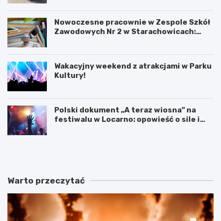
Nowoczesne pracownie w Zespole Szkół
Zawodowych Nr 2 w Starachowicach:
przyszłość kształcenia zawodowego
Wakacyjny weekend z atrakcjami w Parku
Kultury!
Polski dokument „A teraz wiosna” na
festiwalu w Locarno: opowieść o sile i
odnowie
F
W
o
a
l
k
k
a
o
c
Warto przeczytać
w
y
e
j
b
n
r
y
z
w