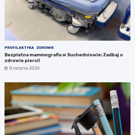
e
K
:
u
F
l
e
t
s
u
t
r
i
y
w
!
a
PROFILAKTYKA
ZDROWIE
l
Bezpłatna mammografia w Suchedniowie: Zadbaj o
K
zdrowie piersi!
u
8 sierpnia 2026
l
t
u
r
y
L
u
d
o
w
e
j