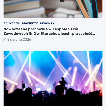
2
0
2
3
EDUKACJA
PROJEKTY
REMONTY
Nowoczesne pracownie w Zespole Szkół
Zawodowych Nr 2 w Starachowicach: przyszłość
kształcenia zawodowego
8 sierpnia 2026