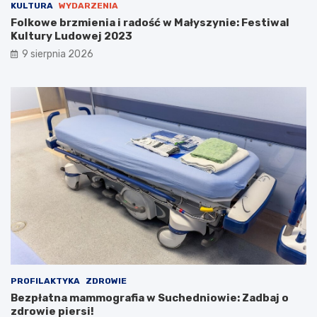
KULTURA
WYDARZENIA
ś
k
ć
c
Folkowe brzmienia i radość w Małyszynie: Festiwal
w
j
Kultury Ludowej 2023
M
a
9 sierpnia 2026
a
m
ł
i
y
w
s
P
z
a
y
r
n
k
i
u
e
K
:
u
F
l
e
t
s
u
t
r
i
y
w
!
a
PROFILAKTYKA
ZDROWIE
l
Bezpłatna mammografia w Suchedniowie: Zadbaj o
K
zdrowie piersi!