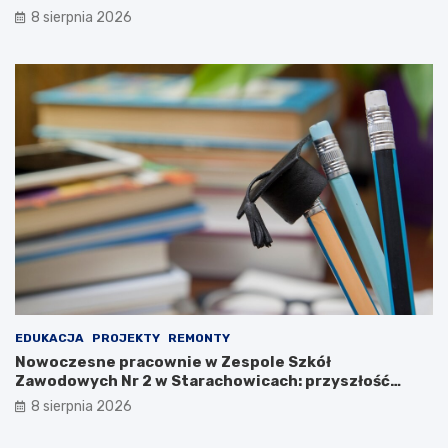
u
8 sierpnia 2026
l
t
u
r
y
L
u
d
o
w
e
j
2
0
2
3
EDUKACJA
PROJEKTY
REMONTY
Nowoczesne pracownie w Zespole Szkół
Zawodowych Nr 2 w Starachowicach: przyszłość
kształcenia zawodowego
8 sierpnia 2026