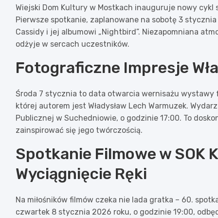
Wiejski Dom Kultury w Mostkach inauguruje nowy cykl 
Pierwsze spotkanie, zaplanowane na sobotę 3 stycznia 
Cassidy i jej albumowi „Nightbird”. Niezapomniana atm
odżyje w sercach uczestników.
Fotograficzne Impresje W
Środa 7 stycznia to data otwarcia wernisażu wystawy f
której autorem jest Władysław Lech Warmuzek. Wydarze
Publicznej w Suchedniowie, o godzinie 17:00. To doskon
zainspirować się jego twórczością.
Spotkanie Filmowe w SOK Ku
Wyciągnięcie Ręki
Na miłośników filmów czeka nie lada gratka – 60. spotk
czwartek 8 stycznia 2026 roku, o godzinie 19:00, odbędz