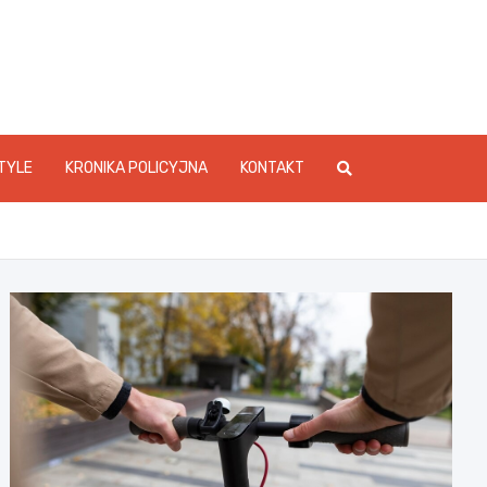
foStarachowice.pl
TYLE
KRONIKA POLICYJNA
KONTAKT