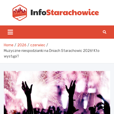
Skip
to
content
Inf
Home
2026
czerwiec
Muzyczne niespodzianki na Dniach Starachowic 2026! Kto
wystąpi?