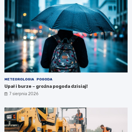
s
t
t
o
a
P
w
l
i
o
e
n
!
ó
w
2
3
s
i
e
r
METEOROLOGIA
POGODA
p
Upał i burze – groźna pogoda dzisiaj!
n
i
7 sierpnia 2026
a