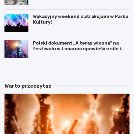
przyszłość kształcenia zawodowego
Wakacyjny weekend z atrakcjami w Parku
Kultury!
Polski dokument „A teraz wiosna” na
festiwalu w Locarno: opowieść o sile i
odnowie
F
W
o
a
l
k
k
a
o
c
Warto przeczytać
w
y
e
j
b
n
r
y
z
w
m
e
i
e
e
k
n
e