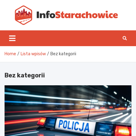
Skip
to
content
Inf
Home
Lista wpisów
Bez kategorii
Bez kategorii