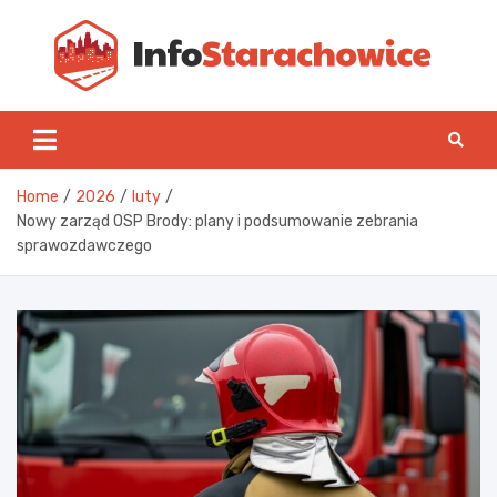
Skip
to
content
Inf
Home
2026
luty
Nowy zarząd OSP Brody: plany i podsumowanie zebrania
sprawozdawczego