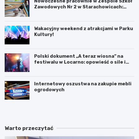
Nowoczesne pracownie w Zespole Szkół
Zawodowych Nr 2 w Starachowicach:
przyszłość kształcenia zawodowego
Wakacyjny weekend z atrakcjami w Parku
Kultury!
Polski dokument „A teraz wiosna” na
festiwalu w Locarno: opowieść o sile i
odnowie
Internetowy oszustwa na zakupie mebli
ogrodowych
W
T
a
a
k
j
a
e
c
m
Warto przeczytać
y
n
j
i