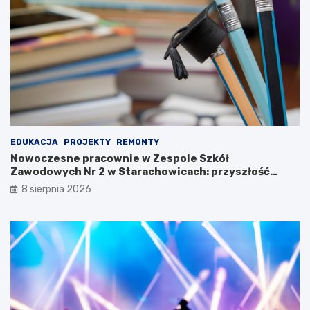
k
s
u
ł
K
u
u
o
l
b
t
r
u
o
r
n
y
n
!
e
g
EDUKACJA
PROJEKTY
REMONTY
o
Nowoczesne pracownie w Zespole Szkół
n
Zawodowych Nr 2 w Starachowicach: przyszłość
a
kształcenia zawodowego
8 sierpnia 2026
w
y
s
t
a
w
i
e
!