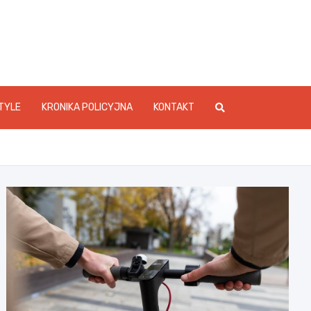
foStarachowice.pl
TYLE
KRONIKA POLICYJNA
KONTAKT