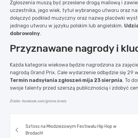
Zgłoszenia muszą być przesłane drogą mailową i zawier
uczestnika, jego wiek, tytuł wybranego utworu oraz naz
dołączyć podkład muzyczny oraz nazwę placówki wyst
jednego utworu w języku polskim lub angielskim.
Udzia
dobrowolny
.
Przyznawane nagrody i klu
Każda kategoria wiekowa będzie nagrodzona za zajęcie 
nagrodą Grand Prix. Całe wydarzenie odbędzie się 29 w
Termin nadsyłania zgłoszeń mija 23 sierpnia
. To d
swoje talenty przed szerszą publicznością i zdobyć c
Źródło: facebook.com/gmina.brody
Nawigacja
Sztoss na Młodzieżowym Festiwalu Hip Hop w
wpisu
Brodach!