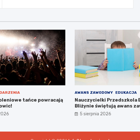
DARZENIA
AWANS ZAWODOWY
EDUKACJA
leniowe tańce powracają
Nauczycielki Przedszkola
owic!
Bliżynie świętują awans 
wyjątkowym dniu
 2026
5 sierpnia 2026