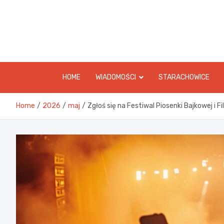
Skip
to
content
HOME
WIADOMOŚCI
STARACHOWICE
Home
2026
maj
Zgłoś się na Festiwal Piosenki Bajkowej i F