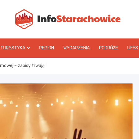
In
TURYSTYKA
REGION
WYDARZENIA
PODRÓŻE
LIFES
ilmowej – zapisy trwają!