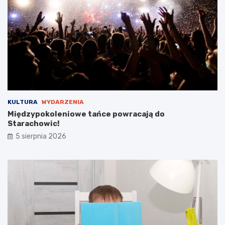
y
B
a
b
i
c
k
i
e
g
KULTURA
WYDARZENIA
o
Międzypokoleniowe tańce powracają do
Starachowic!
5 sierpnia 2026