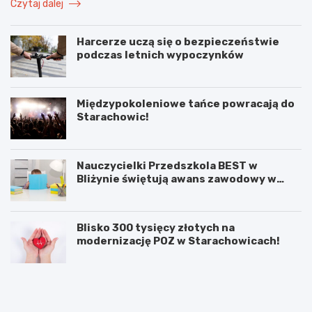
Czytaj dalej
Harcerze uczą się o bezpieczeństwie
podczas letnich wypoczynków
Międzypokoleniowe tańce powracają do
Starachowic!
Nauczycielki Przedszkola BEST w
Bliżynie świętują awans zawodowy w
wyjątkowym dniu
Blisko 300 tysięcy złotych na
modernizację POZ w Starachowicach!
M
Ś
i
w
ę
i
d
ę