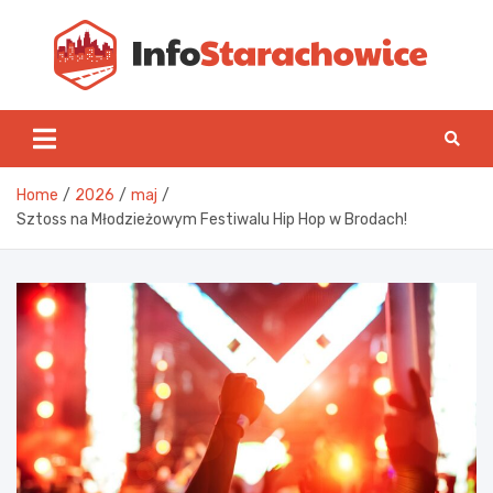
Skip
to
content
Inf
Home
2026
maj
Sztoss na Młodzieżowym Festiwalu Hip Hop w Brodach!