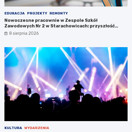
3
EDUKACJA
PROJEKTY
REMONTY
Nowoczesne pracownie w Zespole Szkół
Zawodowych Nr 2 w Starachowicach: przyszłość
kształcenia zawodowego
8 sierpnia 2026
KULTURA
WYDARZENIA