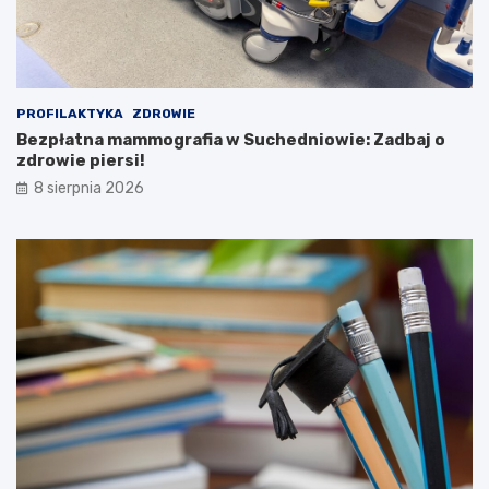
e
t
s
u
t
r
i
y
w
!
a
PROFILAKTYKA
ZDROWIE
l
Bezpłatna mammografia w Suchedniowie: Zadbaj o
K
zdrowie piersi!
u
8 sierpnia 2026
l
t
u
r
y
L
u
d
o
w
e
j
2
0
2