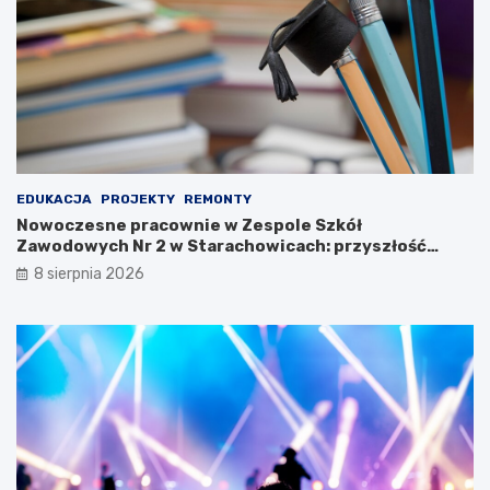
u
ł
K
u
u
o
l
b
t
r
u
o
r
n
y
n
!
e
g
EDUKACJA
PROJEKTY
REMONTY
o
Nowoczesne pracownie w Zespole Szkół
n
Zawodowych Nr 2 w Starachowicach: przyszłość
a
kształcenia zawodowego
8 sierpnia 2026
w
y
s
t
a
w
i
e
!