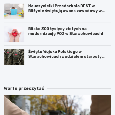
Nauczycielki Przedszkola BEST w
Bliżynie świętują awans zawodowy w
wyjątkowym dniu
Blisko 300 tysięcy złotych na
modernizację POZ w Starachowicach!
Święto Wojska Polskiego w
Starachowicach z udziałem starosty
Babickiego
M
Ś
i
w
ę
i
d
ę
z
t
Warto przeczytać
y
o
p
W
o
o
k
j
o
s
l
k