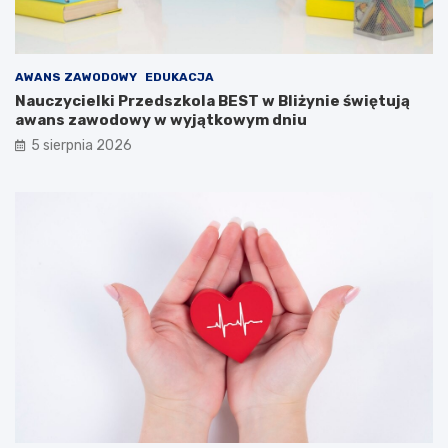
k
i
e
g
AWANS ZAWODOWY
EDUKACJA
o
Nauczycielki Przedszkola BEST w Bliżynie świętują
awans zawodowy w wyjątkowym dniu
5 sierpnia 2026