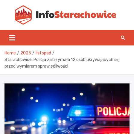
Skip
to
content
Inf
Home
2025
listopad
Starachowice: Policja zatrzymała 12 osób ukrywających się
przed wymiarem sprawiedliwości