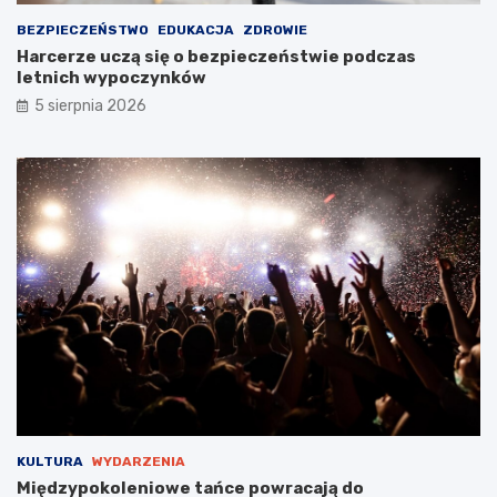
o
i
w
a
BEZPIECZEŃSTWO
EDUKACJA
ZDROWIE
i
ł
Harcerze uczą się o bezpieczeństwie podczas
c
e
letnich wypoczynków
!
m
5 sierpnia 2026
s
t
a
r
o
s
t
y
B
a
b
i
c
k
i
e
g
KULTURA
WYDARZENIA
o
Międzypokoleniowe tańce powracają do