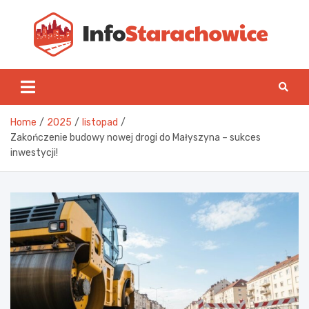
Skip
to
content
Inf
Home
2025
listopad
Zakończenie budowy nowej drogi do Małyszyna – sukces
inwestycji!