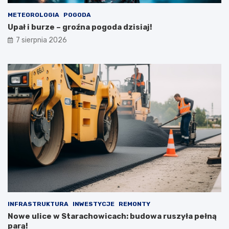
r
METEOROLOGIA
POGODA
p
Upał i burze – groźna pogoda dzisiaj!
n
i
7 sierpnia 2026
a
INFRASTRUKTURA
INWESTYCJE
REMONTY
Nowe ulice w Starachowicach: budowa ruszyła pełną
parą!