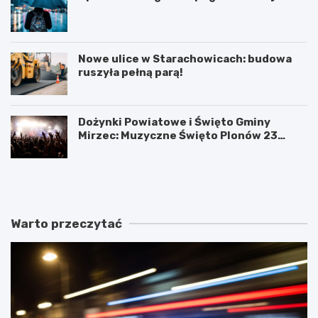
Nowe ulice w Starachowicach: budowa
ruszyła pełną parą!
Dożynki Powiatowe i Święto Gminy
Mirzec: Muzyczne Święto Plonów 23
sierpnia
T
D
a
o
j
ż
e
y
m
n
Warto przeczytać
n
k
i
i
c
P
e
o
s
w
t
i
a
a
r
t