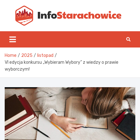
Skip
to
content
Inf
Home
2025
listopad
VI edycja konkursu „Wybieram Wybory” z wiedzy o prawie
wyborczym!