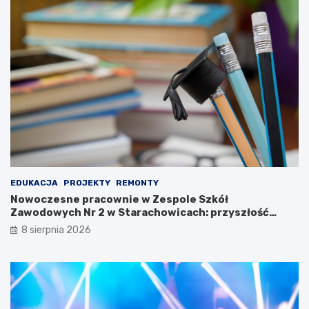
r
y
L
u
d
o
w
e
j
2
0
2
3
EDUKACJA
PROJEKTY
REMONTY
Nowoczesne pracownie w Zespole Szkół
Zawodowych Nr 2 w Starachowicach: przyszłość
kształcenia zawodowego
8 sierpnia 2026