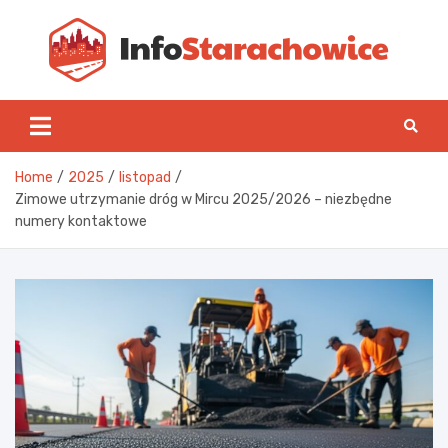
Skip
to
content
Inf
Home
2025
listopad
Zimowe utrzymanie dróg w Mircu 2025/2026 – niezbędne
numery kontaktowe