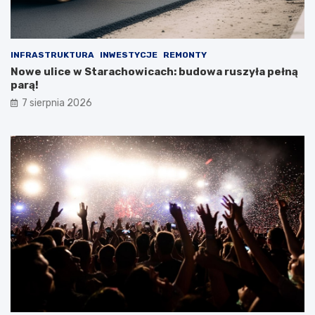
s
i
e
r
INFRASTRUKTURA
INWESTYCJE
REMONTY
p
Nowe ulice w Starachowicach: budowa ruszyła pełną
n
parą!
i
a
7 sierpnia 2026