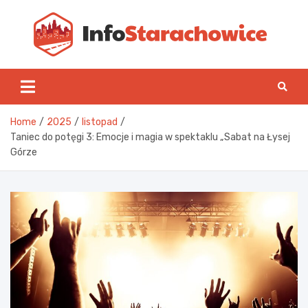
Skip
to
content
Inf
Home
2025
listopad
Taniec do potęgi 3: Emocje i magia w spektaklu „Sabat na Łysej
Górze