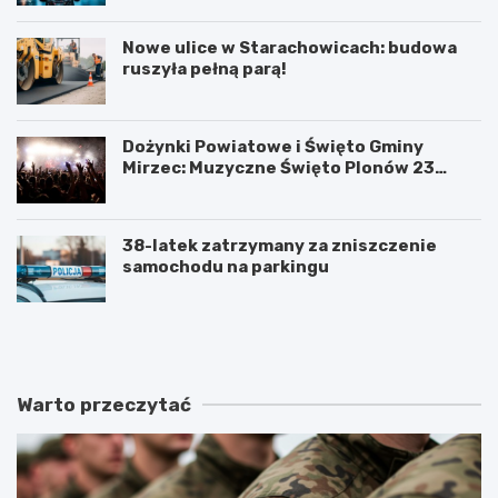
Nowe ulice w Starachowicach: budowa
ruszyła pełną parą!
Dożynki Powiatowe i Święto Gminy
Mirzec: Muzyczne Święto Plonów 23
sierpnia
38-latek zatrzymany za zniszczenie
samochodu na parkingu
T
D
a
o
j
ż
e
y
m
n
Warto przeczytać
n
k
i
i
c
P
e
o
s
w