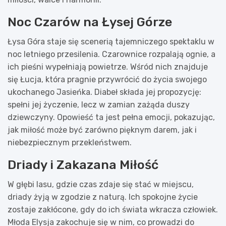
Noc Czarów na Łysej Górze
Łysa Góra staje się scenerią tajemniczego spektaklu w
noc letniego przesilenia. Czarownice rozpalają ognie, a
ich pieśni wypełniają powietrze. Wśród nich znajduje
się Łucja, która pragnie przywrócić do życia swojego
ukochanego Jasieńka. Diabeł składa jej propozycję:
spełni jej życzenie, lecz w zamian zażąda duszy
dziewczyny. Opowieść ta jest pełna emocji, pokazując,
jak miłość może być zarówno pięknym darem, jak i
niebezpiecznym przekleństwem.
Driady i Zakazana Miłość
W głębi lasu, gdzie czas zdaje się stać w miejscu,
driady żyją w zgodzie z naturą. Ich spokojne życie
zostaje zakłócone, gdy do ich świata wkracza człowiek.
Młoda Elysja zakochuje się w nim, co prowadzi do