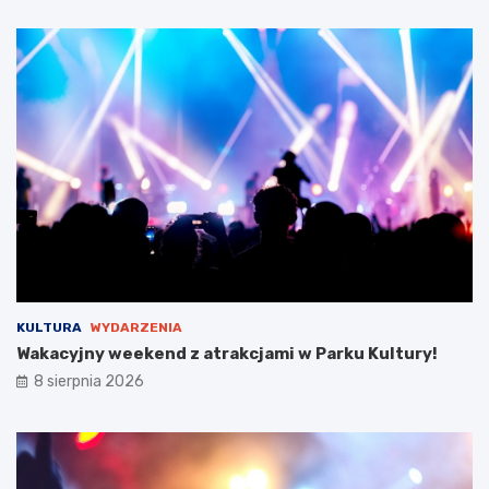
y
s
t
a
w
i
e
!
KULTURA
WYDARZENIA
Wakacyjny weekend z atrakcjami w Parku Kultury!
8 sierpnia 2026