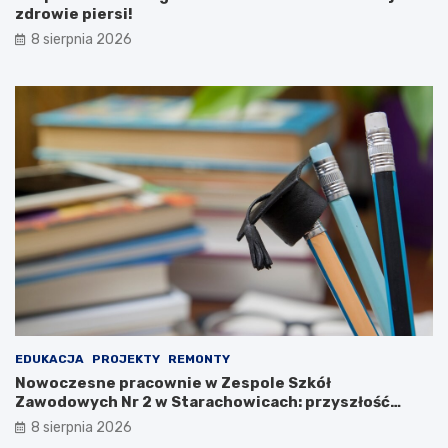
j
g
zdrowie piersi!
a
o
8 sierpnia 2026
m
p
i
r
w
z
P
e
a
m
r
y
k
s
u
ł
K
u
u
o
l
b
t
r
u
o
r
n
y
n
!
e
g
EDUKACJA
PROJEKTY
REMONTY
o
Nowoczesne pracownie w Zespole Szkół
n
Zawodowych Nr 2 w Starachowicach: przyszłość
a
kształcenia zawodowego
8 sierpnia 2026
w