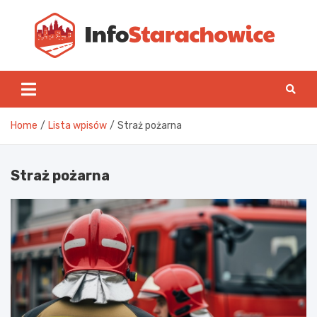
Skip
to
content
Inf
Home
Lista wpisów
Straż pożarna
Straż pożarna