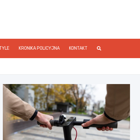
foStarachowice.pl
TYLE
KRONIKA POLICYJNA
KONTAKT