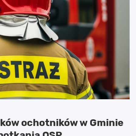
aków ochotników w Gminie
spotkania OSP