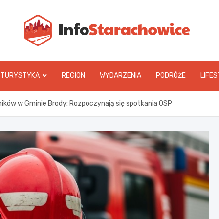
In
TURYSTYKA
REGION
WYDARZENIA
PODRÓŻE
LIFES
ików w Gminie Brody: Rozpoczynają się spotkania OSP