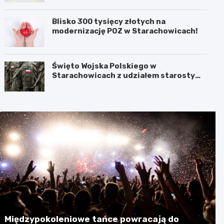
Blisko 300 tysięcy złotych na
modernizację POZ w Starachowicach!
Święto Wojska Polskiego w
Starachowicach z udziałem starosty
Babickiego
Międzypokoleniowe tańce powracają do