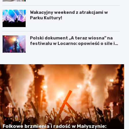
kształcenia zawodowego
Wakacyjny weekend z atrakcjami w
Parku Kultury!
Polski dokument „A teraz wiosna” na
festiwalu w Locarno: opowieść o sile i
odnowie
Folkowe brzmienia i radość w Małyszynie: