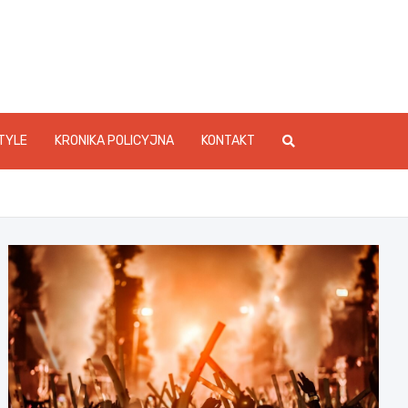
foStarachowice.pl
TYLE
KRONIKA POLICYJNA
KONTAKT