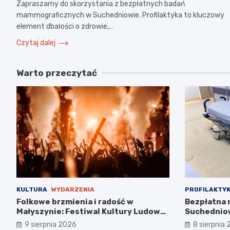
Zapraszamy do skorzystania z bezpłatnych badań
mammograficznych w Suchedniowie. Profilaktyka to kluczowy
element dbałości o zdrowie,…
Czytaj dalej
Warto przeczytać
KULTURA
WYDARZENIA
PROFILAKTY
Folkowe brzmienia i radość w
Bezpłatna
Małyszynie: Festiwal Kultury Ludowej
Suchedniow
2023
piersi!
9 sierpnia 2026
8 sierpnia