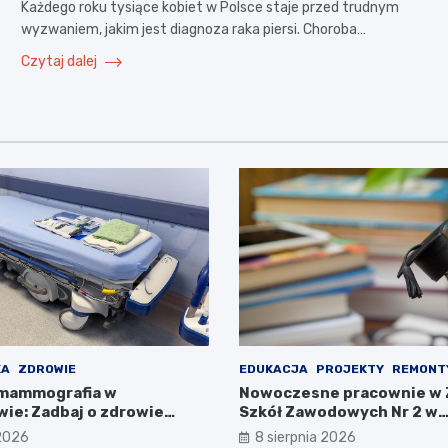
Każdego roku tysiące kobiet w Polsce staje przed trudnym
wyzwaniem, jakim jest diagnoza raka piersi. Choroba…
Czytaj dalej
KA
ZDROWIE
EDUKACJA
PROJEKTY
REMONT
 mammografia w
Nowoczesne pracownie w 
ie: Zadbaj o zdrowie
Szkół Zawodowych Nr 2 w
Starachowicach: przyszło
 2026
8 sierpnia 2026