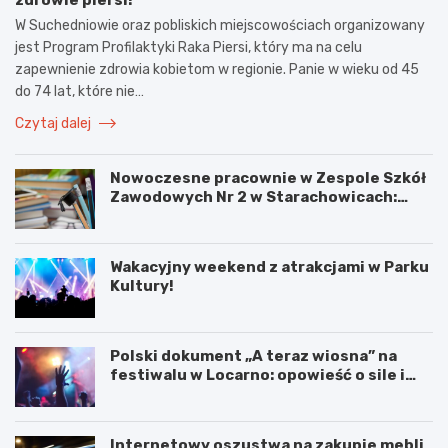
W Suchedniowie oraz pobliskich miejscowościach organizowany
jest Program Profilaktyki Raka Piersi, który ma na celu
zapewnienie zdrowia kobietom w regionie. Panie w wieku od 45
do 74 lat, które nie…
Czytaj dalej
Nowoczesne pracownie w Zespole Szkół
Zawodowych Nr 2 w Starachowicach:
przyszłość kształcenia zawodowego
Wakacyjny weekend z atrakcjami w Parku
Kultury!
Polski dokument „A teraz wiosna” na
festiwalu w Locarno: opowieść o sile i
odnowie
Internetowy oszustwa na zakupie mebli