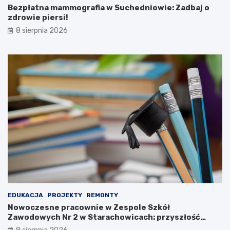
c
e
Bezpłatna mammografia w Suchedniowie: Zadbaj o
j
g
zdrowie piersi!
a
o
8 sierpnia 2026
m
p
i
r
w
z
P
e
a
m
r
y
k
s
u
ł
K
u
u
o
l
b
t
r
u
o
r
n
y
n
!
e
g
EDUKACJA
PROJEKTY
REMONTY
o
Nowoczesne pracownie w Zespole Szkół
n
Zawodowych Nr 2 w Starachowicach: przyszłość
a
kształcenia zawodowego