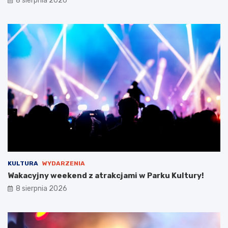
8 sierpnia 2026
w
y
s
t
a
w
i
e
!
KULTURA
WYDARZENIA
Wakacyjny weekend z atrakcjami w Parku Kultury!
8 sierpnia 2026