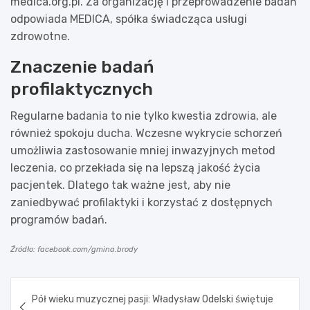
medica.org.pl. Za organizację i przeprowadzenie badań
odpowiada MEDICA, spółka świadcząca usługi
zdrowotne.
Znaczenie badań
profilaktycznych
Regularne badania to nie tylko kwestia zdrowia, ale
również spokoju ducha. Wczesne wykrycie schorzeń
umożliwia zastosowanie mniej inwazyjnych metod
leczenia, co przekłada się na lepszą jakość życia
pacjentek. Dlatego tak ważne jest, aby nie
zaniedbywać profilaktyki i korzystać z dostępnych
programów badań.
Źródło: facebook.com/gmina.brody
Nawigacja
Pół wieku muzycznej pasji: Władysław Odelski świętuje
wpisu