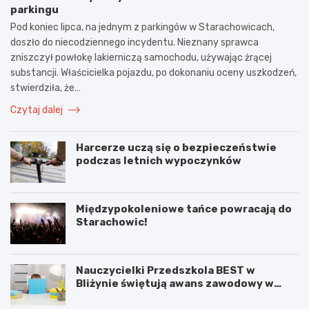
parkingu
Pod koniec lipca, na jednym z parkingów w Starachowicach,
doszło do niecodziennego incydentu. Nieznany sprawca
zniszczył powłokę lakierniczą samochodu, używając żrącej
substancji. Właścicielka pojazdu, po dokonaniu oceny uszkodzeń,
stwierdziła, że…
Czytaj dalej
Harcerze uczą się o bezpieczeństwie
podczas letnich wypoczynków
Międzypokoleniowe tańce powracają do
Starachowic!
Nauczycielki Przedszkola BEST w
Bliżynie świętują awans zawodowy w
wyjątkowym dniu