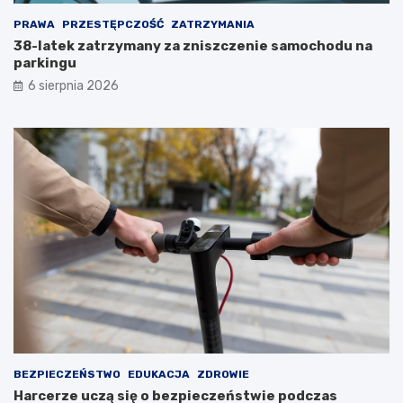
c
o
PRAWA
PRZESTĘPCZOŚĆ
ZATRZYMANIA
e
w
p
S
38-latek zatrzymany za zniszczenie samochodu na
o
t
parkingu
w
a
6 sierpnia 2026
r
r
a
a
c
c
a
h
j
o
ą
w
d
i
o
c
S
a
t
c
a
h
r
z
a
u
c
d
h
z
o
i
w
a
BEZPIECZEŃSTWO
EDUKACJA
ZDROWIE
i
ł
Harcerze uczą się o bezpieczeństwie podczas