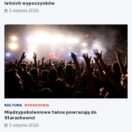
c
e
letnich wypoczynków
!
m
5 sierpnia 2026
s
t
a
r
o
s
t
y
B
a
b
i
c
k
i
e
g
KULTURA
WYDARZENIA
o
Międzypokoleniowe tańce powracają do
Starachowic!
5 sierpnia 2026