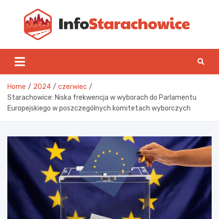
Skip
to
content
Inf
Home
2024
czerwiec
Starachowice: Niska frekwencja w wyborach do Parlamentu
Europejskiego w poszczególnych komitetach wyborczych