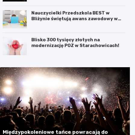
Nauczycielki Przedszkola BEST w
Bliżynie świętują awans zawodowy w
wyjątkowym dniu
Blisko 300 tysięcy złotych na
modernizację POZ w Starachowicach!
Międzypokoleniowe tańce powracają do