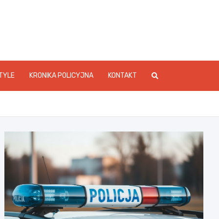
foStarachowice.pl
TYLE
KRONIKA POLICYJNA
KONTAKT