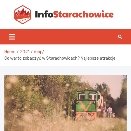
Skip
to
content
Inf
Home
2021
maj
Co warto zobaczyć w Starachowicach? Najlepsze atrakcje