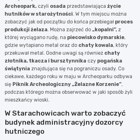
Archeopark,
czyli
osada
przedstawiająca
życie
hutników w starożytności
. W tym miejscu można
zobaczyć jak od początku do końca przebiegał
proces
produkcji żelaza
. Można zajrzeć do
„kopalni”,
z
której wyciągano rudę, na
piecowisko dymarskie
,
gdzie wytapiano metal oraz do
chaty kowala
, który
przekuwał metal. Godne uwagi są również
chaty
złotnika, tkacza i bursztynnika
czy
pogańska
świątynia
znajdująca się na pograniczu osady. Co
ciekawe, każdego roku w maju w Archeoparku odbywa
się
Piknik Archeologiczny „Żelazne Korzenie”
,
podczas którego można obserwować w jaki sposób żyli
mieszkańcy wioski.
W Starachowicach warto zobaczyć
budynek administracyjny dozorcy
hutniczego