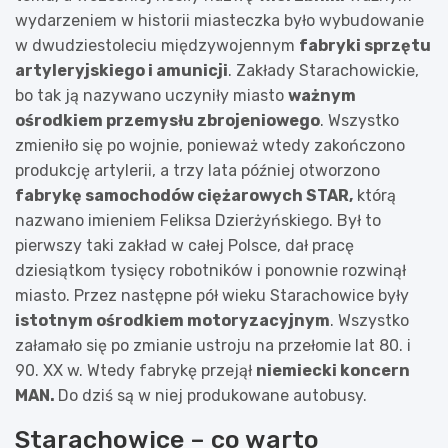
wydarzeniem w historii miasteczka było wybudowanie
w dwudziestoleciu międzywojennym
fabryki sprzętu
artyleryjskiego i amunicji
. Zakłady Starachowickie,
bo tak ją nazywano uczyniły miasto
ważnym
ośrodkiem przemysłu zbrojeniowego
. Wszystko
zmieniło się po wojnie, ponieważ wtedy zakończono
produkcję artylerii, a trzy lata później otworzono
fabrykę samochodów ciężarowych STAR,
którą
nazwano imieniem Feliksa Dzierżyńskiego. Był to
pierwszy taki zakład w całej Polsce, dał pracę
dziesiątkom tysięcy robotników i ponownie rozwinął
miasto. Przez następne pół wieku Starachowice były
istotnym ośrodkiem motoryzacyjnym
. Wszystko
załamało się po zmianie ustroju na przełomie lat 80. i
90. XX w. Wtedy fabrykę przejął
niemiecki koncern
MAN.
Do dziś są w niej produkowane autobusy.
Starachowice – co warto