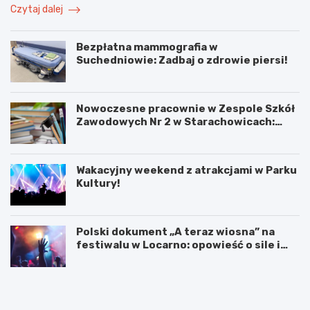
Czytaj dalej
Bezpłatna mammografia w
Suchedniowie: Zadbaj o zdrowie piersi!
Nowoczesne pracownie w Zespole Szkół
Zawodowych Nr 2 w Starachowicach:
przyszłość kształcenia zawodowego
Wakacyjny weekend z atrakcjami w Parku
Kultury!
Polski dokument „A teraz wiosna” na
festiwalu w Locarno: opowieść o sile i
odnowie
F
W
o
a
l
k
k
a