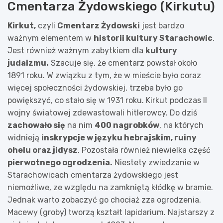
Cmentarza Żydowskiego (Kirkutu)
Kirkut,
czyli
Cmentarz Żydowski
jest bardzo
ważnym elementem w
historii kultury Starachowic
.
Jest również ważnym zabytkiem dla
kultury
judaizmu.
Szacuje się, że cmentarz powstał około
1891 roku. W związku z tym, że w mieście było coraz
więcej społeczności żydowskiej, trzeba było go
powiększyć, co stało się w 1931 roku. Kirkut podczas II
wojny światowej zdewastowali hitlerowcy. Do dziś
zachowało się
na nim
400 nagrobków
, na których
widnieją
inskrypcje w języku hebrajskim, ruiny
ohelu oraz jidysz
. Pozostała również niewielka część
pierwotnego ogrodzenia.
Niestety zwiedzanie w
Starachowicach cmentarza żydowskiego jest
niemożliwe, ze względu na zamkniętą kłódkę w bramie.
Jednak warto zobaczyć go chociaż zza ogrodzenia.
Macewy (groby) tworzą kształt lapidarium. Najstarszy z