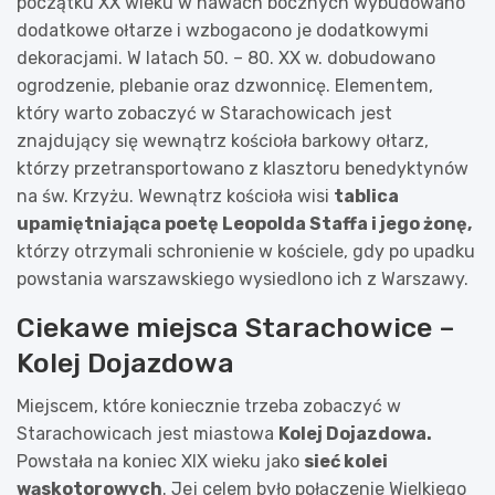
początku XX wieku w nawach bocznych wybudowano
dodatkowe ołtarze i wzbogacono je dodatkowymi
dekoracjami. W latach 50. – 80. XX w. dobudowano
ogrodzenie, plebanie oraz dzwonnicę. Elementem,
który warto zobaczyć w Starachowicach jest
znajdujący się wewnątrz kościoła barkowy ołtarz,
którzy przetransportowano z klasztoru benedyktynów
na św. Krzyżu. Wewnątrz kościoła wisi
tablica
upamiętniająca poetę Leopolda Staffa i jego żonę,
którzy otrzymali schronienie w kościele, gdy po upadku
powstania warszawskiego wysiedlono ich z Warszawy.
Ciekawe miejsca Starachowice –
Kolej Dojazdowa
Miejscem, które koniecznie trzeba zobaczyć w
Starachowicach jest miastowa
Kolej Dojazdowa.
Powstała na koniec XIX wieku jako
sieć kolei
wąskotorowych
. Jej celem było połączenie Wielkiego