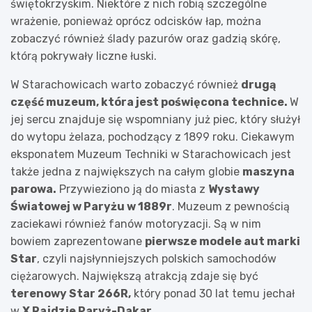
świętokrzyskim. Niektóre z nich robią szczególne
wrażenie, ponieważ oprócz odcisków łap, można
zobaczyć również ślady pazurów oraz gadzią skórę,
którą pokrywały liczne łuski.
W Starachowicach warto zobaczyć również
drugą
część muzeum, która jest poświęcona technice.
W
jej sercu znajduje się wspomniany już piec, który służył
do wytopu żelaza, pochodzący z 1899 roku. Ciekawym
eksponatem Muzeum Techniki w Starachowicach jest
także jedna z największych na całym globie
maszyna
parowa.
Przywieziono ją do miasta z
Wystawy
Światowej w Paryżu w 1889r
. Muzeum z pewnością
zaciekawi również fanów motoryzacji. Są w nim
bowiem zaprezentowane
pierwsze modele aut marki
Star
, czyli najsłynniejszych polskich samochodów
ciężarowych. Największą atrakcją zdaje się być
terenowy Star 266R,
który ponad 30 lat temu jechał
w
X Rajdzie Paryż-Dakar.