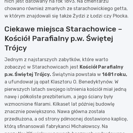
nich jest datowany na rok 1893. Na cmentarzu
chowano również zmarłych ze starachowickiego getta,
w którym znajdowali się także Żydzi z Łodzi czy Płocka.
Ciekawe miejsca Starachowice –
Kościół Parafialny p.w. Świętej
Trójcy
Jednym z najstarszych zabytków, które warto
zobaczyć w Starachowicach jest
Kościół Parafialny
p.w. Świętej Trójcy.
Świątynia powstała w
1681 roku,
a ufundował ją opat Klasztoru O. Benedyktynów. W
pierwszych latach swojego istnienia kościół miał jedną
nawę i półkoliste prezbiterium, a jego ściany były
wzmocnione filarami. Kilkaset lat później budowlę
znacznie powiększono. Nawa główna została
przedłużona, a od strony północnej dostawiono kaplicę,
którą sfinansowali fabrykanci Michałowscy. Na