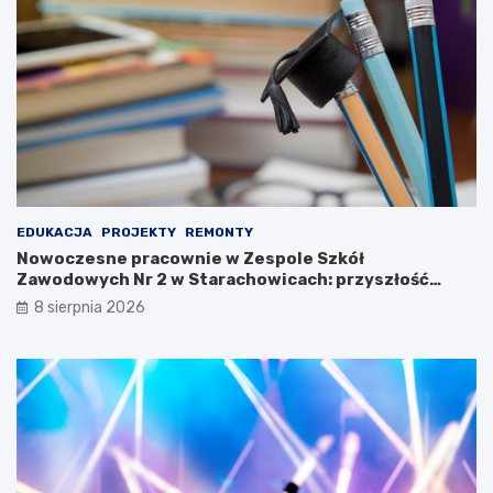
u
d
o
w
e
j
2
0
2
3
EDUKACJA
PROJEKTY
REMONTY
Nowoczesne pracownie w Zespole Szkół
Zawodowych Nr 2 w Starachowicach: przyszłość
kształcenia zawodowego
8 sierpnia 2026