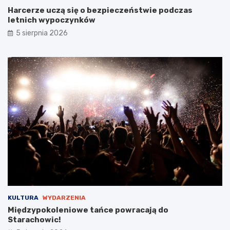
i
ł
Harcerze uczą się o bezpieczeństwie podczas
c
e
letnich wypoczynków
!
m
5 sierpnia 2026
s
t
a
r
o
s
t
y
B
a
b
i
c
k
i
e
g
KULTURA
WYDARZENIA
o
Międzypokoleniowe tańce powracają do
Starachowic!