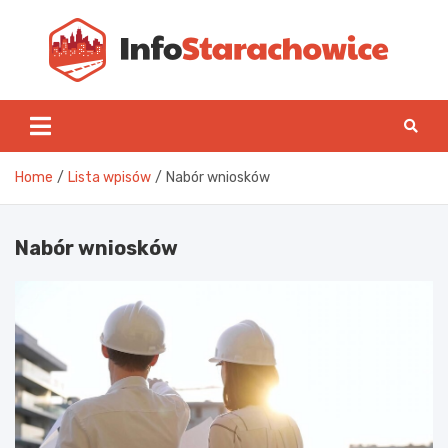
Skip
to
content
Inf
Home
Lista wpisów
Nabór wniosków
Nabór wniosków