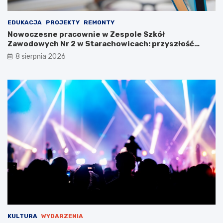
3
EDUKACJA
PROJEKTY
REMONTY
Nowoczesne pracownie w Zespole Szkół
Zawodowych Nr 2 w Starachowicach: przyszłość
kształcenia zawodowego
8 sierpnia 2026
KULTURA
WYDARZENIA