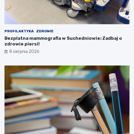
e
t
s
u
t
r
i
y
w
!
a
PROFILAKTYKA
ZDROWIE
l
Bezpłatna mammografia w Suchedniowie: Zadbaj o
K
zdrowie piersi!
u
8 sierpnia 2026
l
t
u
r
y
L
u
d
o
w
e
j
2
0
2