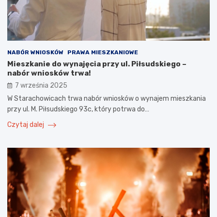
NABÓR WNIOSKÓW
PRAWA MIESZKANIOWE
Mieszkanie do wynajęcia przy ul. Piłsudskiego –
nabór wniosków trwa!
7 września 2025
W Starachowicach trwa nabór wniosków o wynajem mieszkania
przy ul. M. Piłsudskiego 93c, który potrwa do…
Czytaj dalej