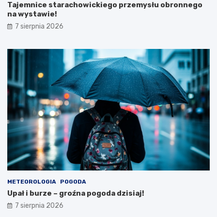
g
n
Tajemnice starachowickiego przemysłu obronnego
o
e
na wystawie!
n
Ś
7 sierpnia 2026
a
w
w
i
y
ę
s
t
t
o
a
P
w
l
i
o
e
n
!
ó
w
2
3
s
i
e
r
METEOROLOGIA
POGODA
p
Upał i burze – groźna pogoda dzisiaj!
n
i
7 sierpnia 2026
a