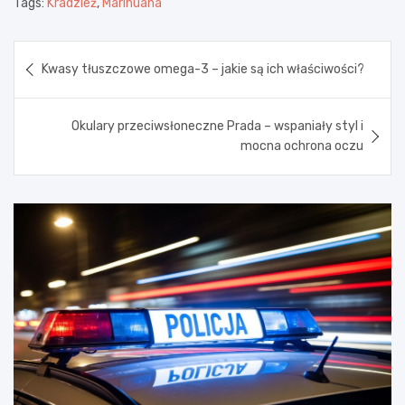
Tags:
Kradzież
,
Marihuana
Nawigacja
Kwasy tłuszczowe omega-3 – jakie są ich właściwości?
wpisu
Okulary przeciwsłoneczne Prada – wspaniały styl i
mocna ochrona oczu