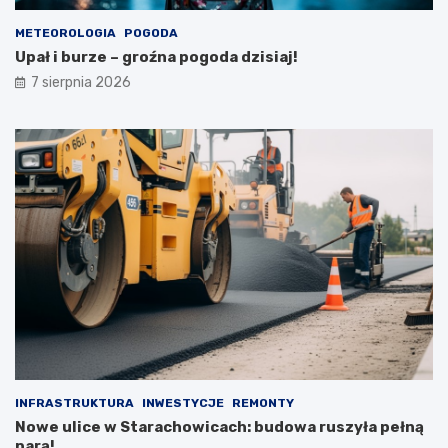
e
r
METEOROLOGIA
POGODA
p
Upał i burze – groźna pogoda dzisiaj!
n
i
7 sierpnia 2026
a
INFRASTRUKTURA
INWESTYCJE
REMONTY
Nowe ulice w Starachowicach: budowa ruszyła pełną
parą!