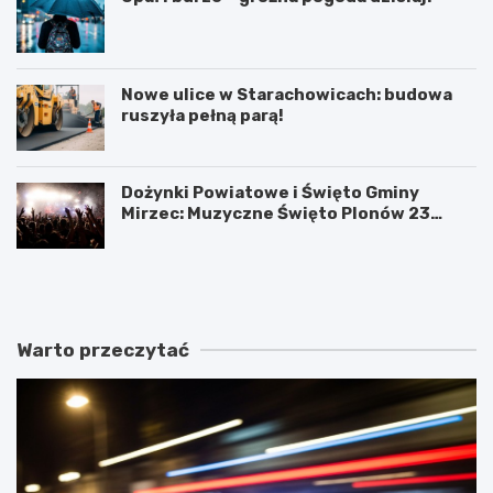
Nowe ulice w Starachowicach: budowa
ruszyła pełną parą!
Dożynki Powiatowe i Święto Gminy
Mirzec: Muzyczne Święto Plonów 23
sierpnia
T
D
a
o
j
ż
e
y
m
n
Warto przeczytać
n
k
i
i
c
P
e
o
s
w
t
i
a
a