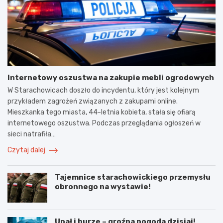
Internetowy oszustwa na zakupie mebli ogrodowych
W Starachowicach doszło do incydentu, który jest kolejnym
przykładem zagrożeń związanych z zakupami online.
Mieszkanka tego miasta, 44-letnia kobieta, stała się ofiarą
internetowego oszustwa. Podczas przeglądania ogłoszeń w
sieci natrafiła…
Czytaj dalej
Tajemnice starachowickiego przemysłu
obronnego na wystawie!
Upał i burze – groźna pogoda dzisiaj!