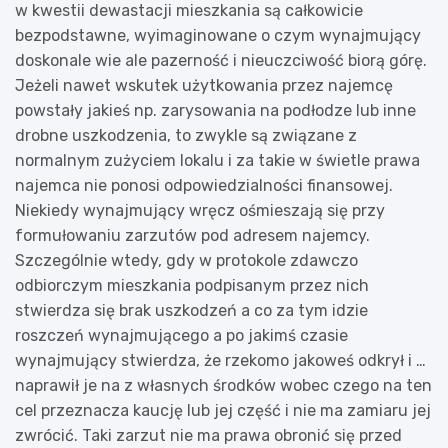
w kwestii dewastacji mieszkania są całkowicie
bezpodstawne, wyimaginowane o czym wynajmujący
doskonale wie ale pazerność i nieuczciwość biorą górę.
Jeżeli nawet wskutek użytkowania przez najemcę
powstały jakieś np. zarysowania na podłodze lub inne
drobne uszkodzenia, to zwykle są związane z
normalnym zużyciem lokalu i za takie w świetle prawa
najemca nie ponosi odpowiedzialności finansowej.
Niekiedy wynajmujący wręcz ośmieszają się przy
formułowaniu zarzutów pod adresem najemcy.
Szczególnie wtedy, gdy w protokole zdawczo
odbiorczym mieszkania podpisanym przez nich
stwierdza się brak uszkodzeń a co za tym idzie
roszczeń wynajmującego a po jakimś czasie
wynajmujący stwierdza, że rzekomo jakoweś odkrył i …
naprawił je na z własnych środków wobec czego na ten
cel przeznacza kaucję lub jej część i nie ma zamiaru jej
zwrócić. Taki zarzut nie ma prawa obronić się przed