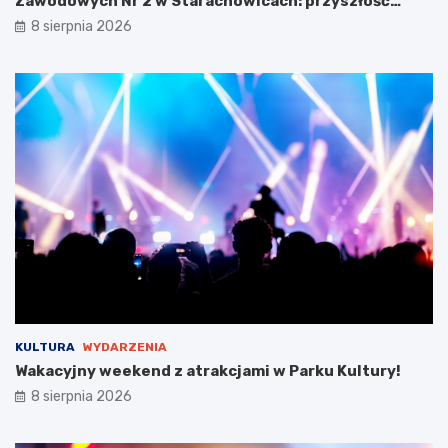
Zawodowych Nr 2 w Starachowicach: przyszłość
a
kształcenia zawodowego
8 sierpnia 2026
w
y
s
t
a
w
i
e
!
KULTURA
WYDARZENIA
Wakacyjny weekend z atrakcjami w Parku Kultury!
8 sierpnia 2026