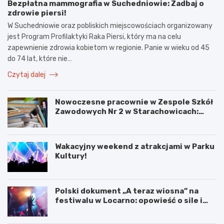
Bezpłatna mammografia w Suchedniowie: Zadbaj o
zdrowie piersi!
W Suchedniowie oraz pobliskich miejscowościach organizowany
jest Program Profilaktyki Raka Piersi, który ma na celu
zapewnienie zdrowia kobietom w regionie. Panie w wieku od 45
do 74 lat, które nie…
Czytaj dalej
Nowoczesne pracownie w Zespole Szkół
Zawodowych Nr 2 w Starachowicach:
przyszłość kształcenia zawodowego
Wakacyjny weekend z atrakcjami w Parku
Kultury!
Polski dokument „A teraz wiosna” na
festiwalu w Locarno: opowieść o sile i
odnowie