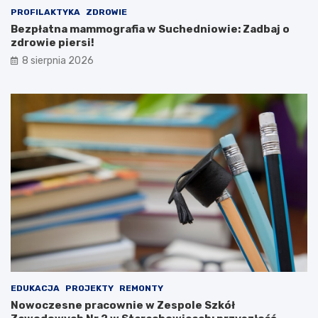
a
k
PROFILAKTYKA
ZDROWIE
k
i
c
e
Bezpłatna mammografia w Suchedniowie: Zadbaj o
j
g
zdrowie piersi!
a
o
8 sierpnia 2026
m
p
i
r
w
z
P
e
a
m
r
y
k
s
u
ł
K
u
u
o
l
b
t
r
u
o
r
n
y
n
!
e
g
EDUKACJA
PROJEKTY
REMONTY
o
Nowoczesne pracownie w Zespole Szkół
n