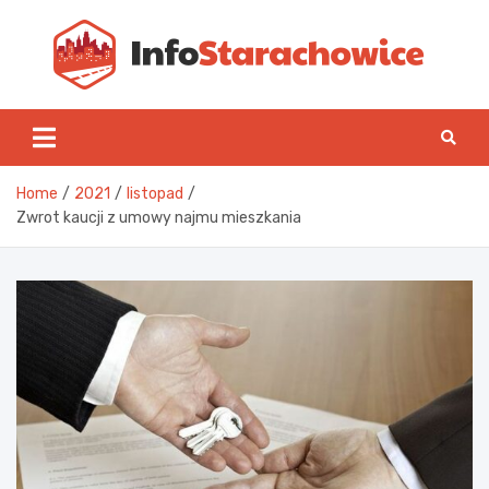
Skip
to
content
Inf
Home
2021
listopad
Zwrot kaucji z umowy najmu mieszkania