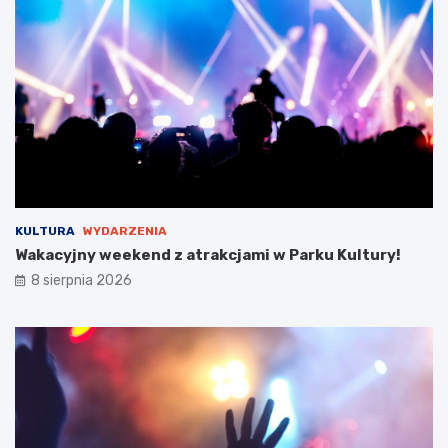
w
i
e
!
KULTURA
WYDARZENIA
Wakacyjny weekend z atrakcjami w Parku Kultury!
8 sierpnia 2026