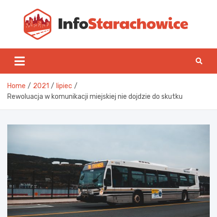
Skip
to
content
Inf
Home
2021
lipiec
Rewoluacja w komunikacji miejskiej nie dojdzie do skutku