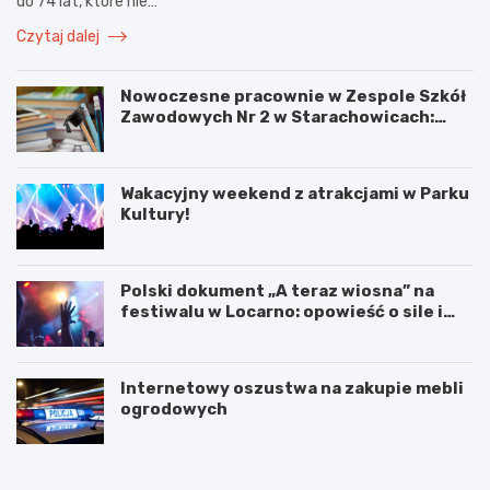
do 74 lat, które nie…
Czytaj dalej
Nowoczesne pracownie w Zespole Szkół
Zawodowych Nr 2 w Starachowicach:
przyszłość kształcenia zawodowego
Wakacyjny weekend z atrakcjami w Parku
Kultury!
Polski dokument „A teraz wiosna” na
festiwalu w Locarno: opowieść o sile i
odnowie
Internetowy oszustwa na zakupie mebli
ogrodowych
W
T
a
a
k
j