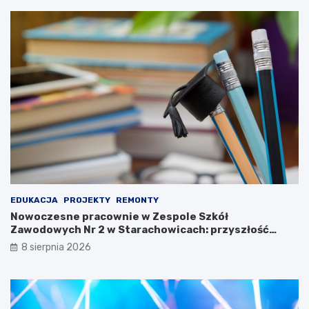
i
r
w
z
P
e
a
m
r
y
k
s
u
ł
K
u
u
o
l
b
t
r
u
o
r
n
y
n
!
e
g
EDUKACJA
PROJEKTY
REMONTY
o
Nowoczesne pracownie w Zespole Szkół
n
Zawodowych Nr 2 w Starachowicach: przyszłość
a
kształcenia zawodowego
8 sierpnia 2026
w
y
s
t
a