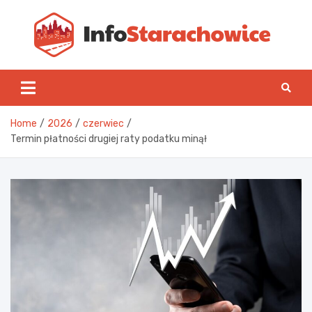
Skip
to
content
Inf
Home
2026
czerwiec
Termin płatności drugiej raty podatku minął