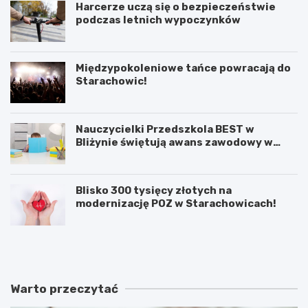
Harcerze uczą się o bezpieczeństwie
podczas letnich wypoczynków
Międzypokoleniowe tańce powracają do
Starachowic!
Nauczycielki Przedszkola BEST w
Bliżynie świętują awans zawodowy w
wyjątkowym dniu
Blisko 300 tysięcy złotych na
modernizację POZ w Starachowicach!
M
Ś
i
w
ę
i
d
ę
z
t
Warto przeczytać
y
o
p
W