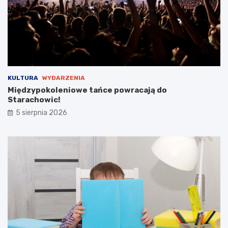
a
b
i
c
k
i
e
g
KULTURA
WYDARZENIA
o
Międzypokoleniowe tańce powracają do
Starachowic!
5 sierpnia 2026