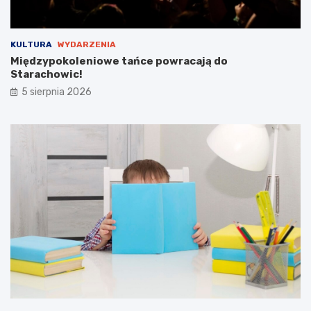
i
e
g
KULTURA
WYDARZENIA
o
Międzypokoleniowe tańce powracają do
Starachowic!
5 sierpnia 2026