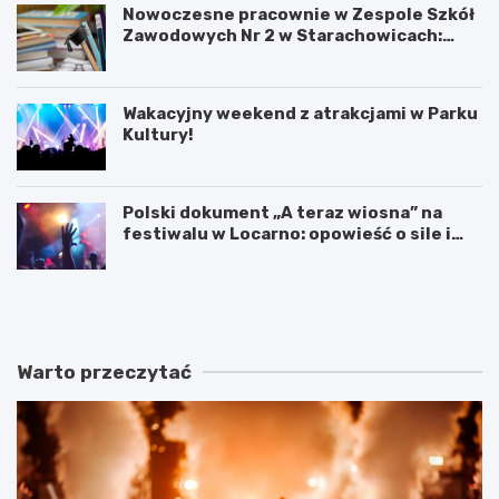
Nowoczesne pracownie w Zespole Szkół
Zawodowych Nr 2 w Starachowicach:
przyszłość kształcenia zawodowego
Wakacyjny weekend z atrakcjami w Parku
Kultury!
Polski dokument „A teraz wiosna” na
festiwalu w Locarno: opowieść o sile i
odnowie
F
W
o
a
l
k
k
a
o
c
Warto przeczytać
w
y
e
j
b
n
r
y
z
w
m
e
i
e