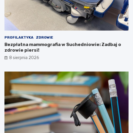
F
l
e
t
s
u
t
r
i
y
w
!
a
PROFILAKTYKA
ZDROWIE
l
Bezpłatna mammografia w Suchedniowie: Zadbaj o
K
zdrowie piersi!
u
8 sierpnia 2026
l
t
u
r
y
L
u
d
o
w
e
j
2
0