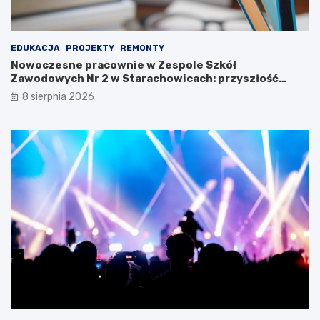
2
3
EDUKACJA
PROJEKTY
REMONTY
Nowoczesne pracownie w Zespole Szkół
Zawodowych Nr 2 w Starachowicach: przyszłość
kształcenia zawodowego
8 sierpnia 2026