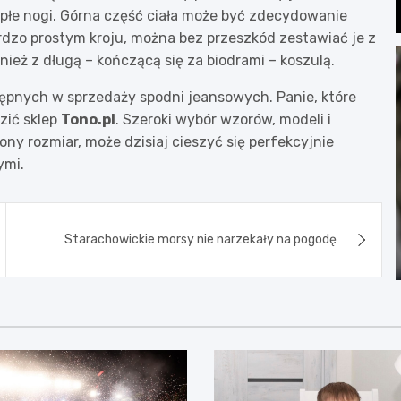
płe nogi. Górna część ciała może być zdecydowanie
ardzo prostym kroju, można bez przeszkód zestawiać je z
ież z długą – kończącą się za biodrami – koszulą.
stępnych w sprzedaży spodni jeansowych. Panie, które
zić sklep
Tono.pl
. Szeroki wybór wzorów, modeli i
ny rozmiar, może dzisiaj cieszyć się perfekcyjnie
ymi.
Starachowickie morsy nie narzekały na pogodę