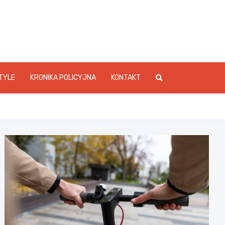
foStarachowice.pl
TYLE
KRONIKA POLICYJNA
KONTAKT