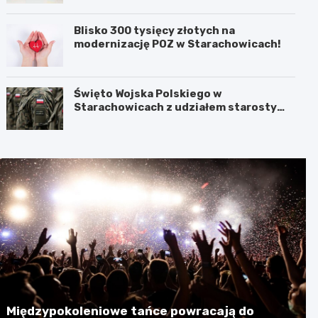
Blisko 300 tysięcy złotych na
modernizację POZ w Starachowicach!
Święto Wojska Polskiego w
Starachowicach z udziałem starosty
Babickiego
Międzypokoleniowe tańce powracają do