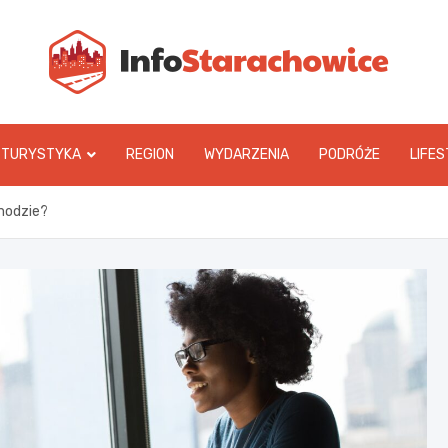
In
TURYSTYKA
REGION
WYDARZENIA
PODRÓŻE
LIFES
 modzie?