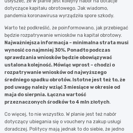
usłyszeć, że w planie jest kolejny nabór na dotacje
dotyczące kapitału obrotowego. Jak wiadomo,
pandemia koronawirusa wyrządziła spore szkody.
Warto też podkreślić, że poinformowano, jak przebiegać
będzie rozpatrywanie wniosków na kapitał obrotowy.
Najważniejsza informacja – minimalna strata musi
wynosić co najmniej 30%. Ponadto podczas
sprawdzania wniosków będzie obowiązywać
ustalona kolejność. Mówiąc wprost – chodzi o
rozpatrywanie wniosków od
najwyższego
średniego spadku obrotów
. Istotne jest też to, że
pod uwagę należy wziąć 3 miesiące w okresie od
maja do sierpnia. Łączna wartość
przeznaczonych środków to 4 mln złotych
.
Co więcej, to nie wszystko. W planie jest też nabór
dotyczący ubiegania się o vouchery na zakup usługi
doradczej. Politycy mają jednak to do siebie, że jedno