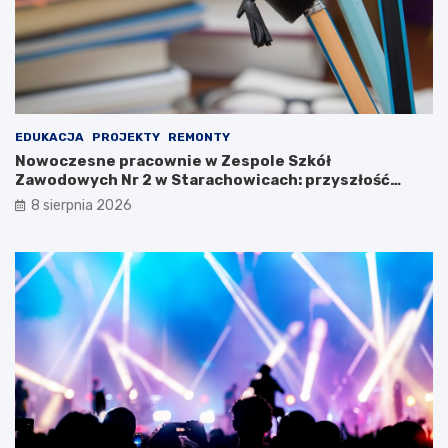
e
j
2
0
2
3
EDUKACJA
PROJEKTY
REMONTY
Nowoczesne pracownie w Zespole Szkół
Zawodowych Nr 2 w Starachowicach: przyszłość
kształcenia zawodowego
8 sierpnia 2026