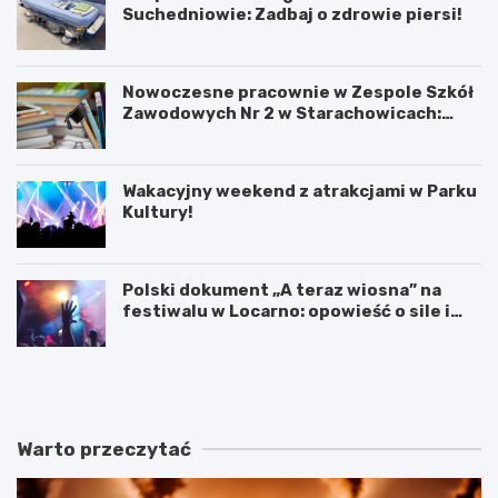
Suchedniowie: Zadbaj o zdrowie piersi!
Nowoczesne pracownie w Zespole Szkół
Zawodowych Nr 2 w Starachowicach:
przyszłość kształcenia zawodowego
Wakacyjny weekend z atrakcjami w Parku
Kultury!
Polski dokument „A teraz wiosna” na
festiwalu w Locarno: opowieść o sile i
odnowie
F
W
o
a
l
k
k
a
o
c
Warto przeczytać
w
y
e
j
b
n