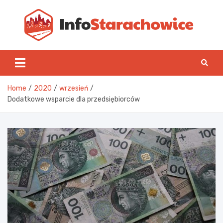
Skip
to
content
Inf
Home
2020
wrzesień
Dodatkowe wsparcie dla przedsiębiorców