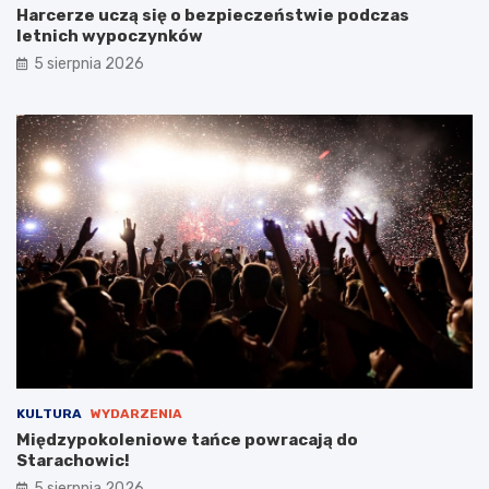
i
ł
Harcerze uczą się o bezpieczeństwie podczas
c
e
letnich wypoczynków
!
m
5 sierpnia 2026
s
t
a
r
o
s
t
y
B
a
b
i
c
k
i
e
g
KULTURA
WYDARZENIA
o
Międzypokoleniowe tańce powracają do
Starachowic!
5 sierpnia 2026