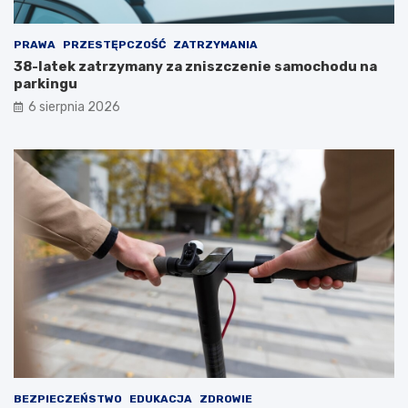
ń
g
c
o
PRAWA
PRZESTĘPCZOŚĆ
ZATRZYMANIA
e
w
p
S
38-latek zatrzymany za zniszczenie samochodu na
o
t
parkingu
w
a
6 sierpnia 2026
r
r
a
a
c
c
a
h
j
o
ą
w
d
i
o
c
S
a
t
c
a
h
r
z
a
u
c
d
h
z
o
i
w
a
BEZPIECZEŃSTWO
EDUKACJA
ZDROWIE