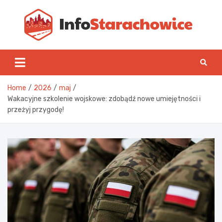
Skip
to
content
Inf
Home
2026
maj
Wakacyjne szkolenie wojskowe: zdobądź nowe umiejętności i
przeżyj przygodę!