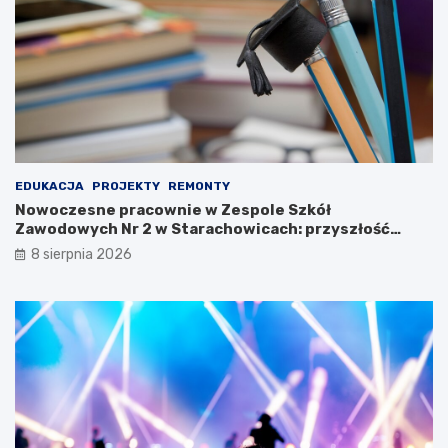
u
ł
K
u
u
o
l
b
t
r
u
o
r
n
y
n
!
e
g
EDUKACJA
PROJEKTY
REMONTY
o
Nowoczesne pracownie w Zespole Szkół
n
Zawodowych Nr 2 w Starachowicach: przyszłość
a
kształcenia zawodowego
8 sierpnia 2026
w
y
s
t
a
w
i
e
!