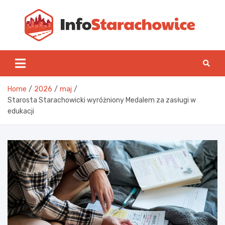
Skip
to
content
Inf
Home
2026
maj
Starosta Starachowicki wyróżniony Medalem za zasługi w
edukacji