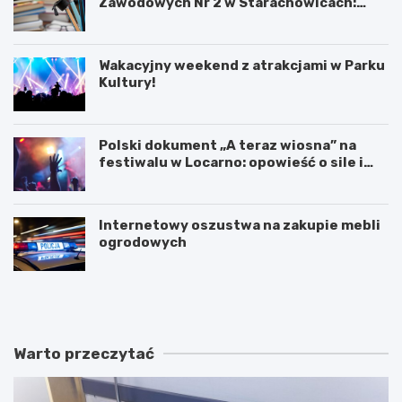
Zawodowych Nr 2 w Starachowicach:
przyszłość kształcenia zawodowego
Wakacyjny weekend z atrakcjami w Parku
Kultury!
Polski dokument „A teraz wiosna” na
festiwalu w Locarno: opowieść o sile i
odnowie
Internetowy oszustwa na zakupie mebli
ogrodowych
W
T
a
a
k
j
a
e
c
m
Warto przeczytać
y
n
j
i
n
c