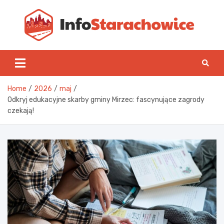
Skip
to
content
Inf
Home
2026
maj
Odkryj edukacyjne skarby gminy Mirzec: fascynujące zagrody
czekają!