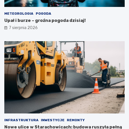
e
r
METEOROLOGIA
POGODA
p
Upał i burze – groźna pogoda dzisiaj!
n
i
7 sierpnia 2026
a
INFRASTRUKTURA
INWESTYCJE
REMONTY
Nowe ulice w Starachowicach: budowa ruszyła pełną