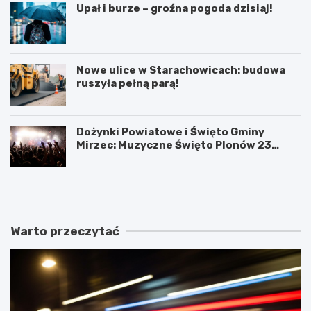
Upał i burze – groźna pogoda dzisiaj!
Nowe ulice w Starachowicach: budowa
ruszyła pełną parą!
Dożynki Powiatowe i Święto Gminy
Mirzec: Muzyczne Święto Plonów 23
sierpnia
T
D
a
o
j
ż
e
y
m
n
Warto przeczytać
n
k
i
i
c
P
e
o
s
w
t
i
a
a