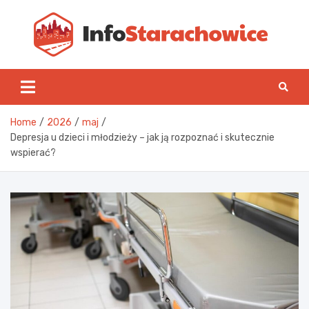
Skip
to
content
Inf
Home
2026
maj
Depresja u dzieci i młodzieży – jak ją rozpoznać i skutecznie
wspierać?