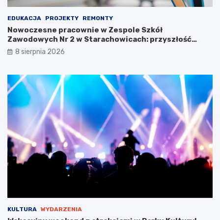
!
e
g
EDUKACJA
PROJEKTY
REMONTY
o
Nowoczesne pracownie w Zespole Szkół
n
Zawodowych Nr 2 w Starachowicach: przyszłość
a
kształcenia zawodowego
8 sierpnia 2026
w
y
s
t
a
w
i
e
!
KULTURA
WYDARZENIA