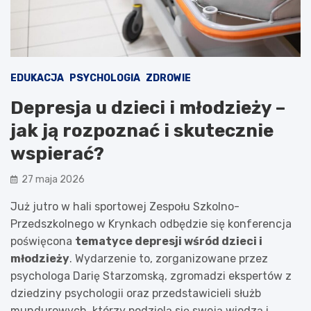
EDUKACJA
PSYCHOLOGIA
ZDROWIE
Depresja u dzieci i młodzieży –
jak ją rozpoznać i skutecznie
wspierać?
27 maja 2026
Już jutro w hali sportowej Zespołu Szkolno-
Przedszkolnego w Krynkach odbędzie się konferencja
poświęcona
tematyce depresji wśród dzieci i
młodzieży
. Wydarzenie to, zorganizowane przez
psychologa Darię Starzomską, zgromadzi ekspertów z
dziedziny psychologii oraz przedstawicieli służb
mundurowych, którzy podzielą się swoją wiedzą i