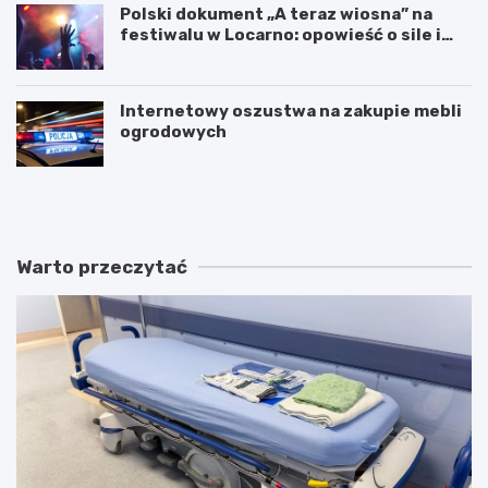
Polski dokument „A teraz wiosna” na
festiwalu w Locarno: opowieść o sile i
odnowie
Internetowy oszustwa na zakupie mebli
ogrodowych
W
T
a
a
k
j
a
e
c
m
Warto przeczytać
y
n
j
i
n
c
y
e
w
s
e
t
e
a
k
r
e
a
n
c
d
h