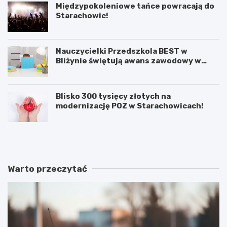
Międzypokoleniowe tańce powracają do
Starachowic!
Nauczycielki Przedszkola BEST w
Bliżynie świętują awans zawodowy w
wyjątkowym dniu
Blisko 300 tysięcy złotych na
modernizację POZ w Starachowicach!
M
Ś
i
w
ę
i
d
ę
z
t
Warto przeczytać
y
o
p
W
o
o
k
j
o
s
l
k
e
a