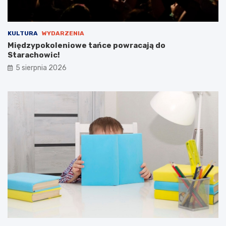
i
e
g
KULTURA
WYDARZENIA
o
Międzypokoleniowe tańce powracają do
Starachowic!
5 sierpnia 2026