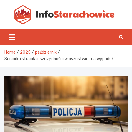
Skip
to
content
Inf
Home
2025
październik
Seniorka straciła oszczędności w oszustwie „na wypadek”