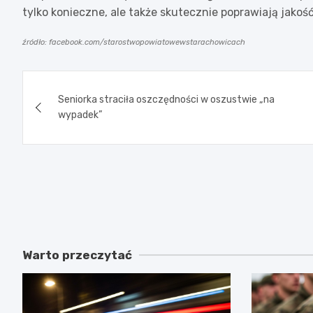
tylko konieczne, ale także skutecznie poprawiają jako
źródło: facebook.com/starostwopowiatowewstarachowicach
Nawigacja
Seniorka straciła oszczędności w oszustwie „na
wpisu
wypadek”
Warto przeczytać