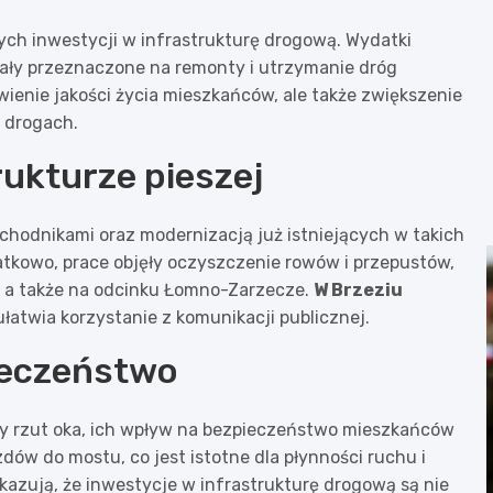
h inwestycji w infrastrukturę drogową. Wydatki
stały przeznaczone na remonty i utrzymanie dróg
wienie jakości życia mieszkańców, ale także zwiększenie
h drogach.
ukturze pieszej
hodnikami oraz modernizacją już istniejących w takich
atkowo, prace objęły oczyszczenie rowów i przepustów,
i, a także na odcinku Łomno-Zarzecze.
W Brzeziu
ułatwia korzystanie z komunikacji publicznej.
ieczeństwo
zy rzut oka, ich wpływ na bezpieczeństwo mieszkańców
dów do mostu, co jest istotne dla płynności ruchu i
azują, że inwestycje w infrastrukturę drogową są nie