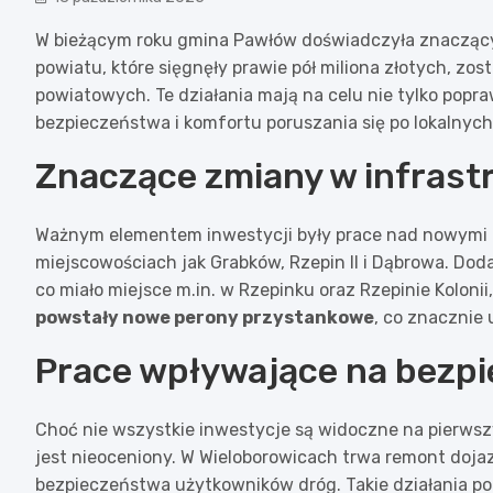
W bieżącym roku gmina Pawłów doświadczyła znaczącyc
powiatu, które sięgnęły prawie pół miliona złotych, zo
powiatowych. Te działania mają na celu nie tylko popra
bezpieczeństwa i komfortu poruszania się po lokalnyc
Znaczące zmiany w infrastr
Ważnym elementem inwestycji były prace nad nowymi c
miejscowościach jak Grabków, Rzepin II i Dąbrowa. Dod
co miało miejsce m.in. w Rzepinku oraz Rzepinie Koloni
powstały nowe perony przystankowe
, co znacznie 
Prace wpływające na bezp
Choć nie wszystkie inwestycje są widoczne na pierws
jest nieoceniony. W Wieloborowicach trwa remont dojaz
bezpieczeństwa użytkowników dróg. Takie działania pok