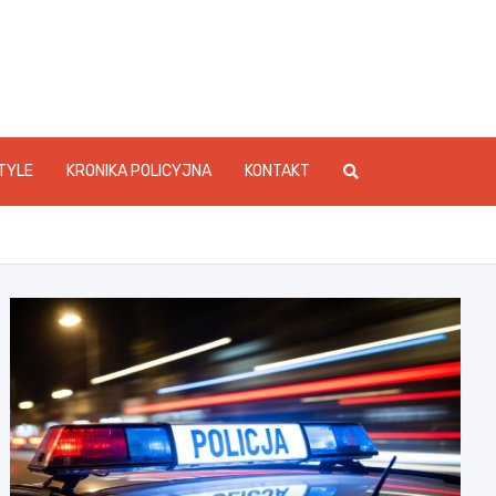
foStarachowice.pl
TYLE
KRONIKA POLICYJNA
KONTAKT