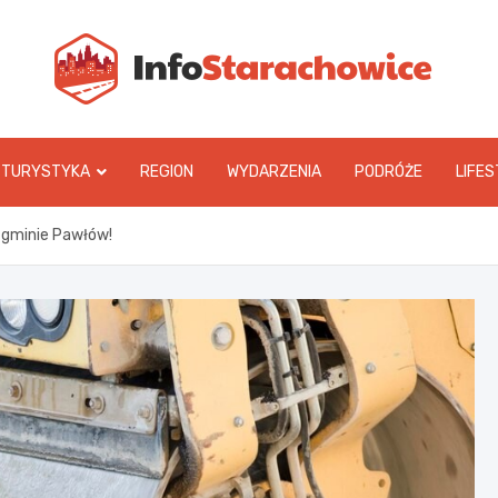
In
TURYSTYKA
REGION
WYDARZENIA
PODRÓŻE
LIFES
w gminie Pawłów!