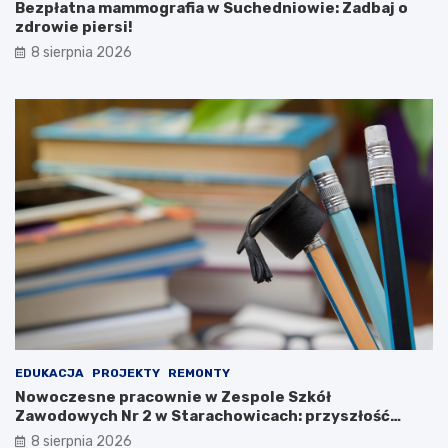
c
e
Bezpłatna mammografia w Suchedniowie: Zadbaj o
j
g
zdrowie piersi!
a
o
8 sierpnia 2026
m
p
i
r
w
z
P
e
a
m
r
y
k
s
u
ł
K
u
u
o
l
b
t
r
u
o
r
n
y
n
!
e
g
EDUKACJA
PROJEKTY
REMONTY
o
Nowoczesne pracownie w Zespole Szkół
n
Zawodowych Nr 2 w Starachowicach: przyszłość
a
kształcenia zawodowego
8 sierpnia 2026
w