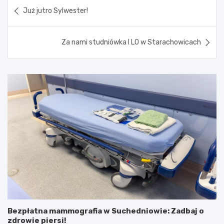
Nawigacja
Już jutro Sylwester!
wpisu
Za nami studniówka I LO w Starachowicach
Bezpłatna mammografia w Suchedniowie: Zadbaj o
zdrowie piersi!