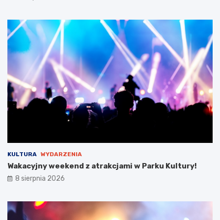
y
s
t
a
w
i
e
!
KULTURA
WYDARZENIA
Wakacyjny weekend z atrakcjami w Parku Kultury!
8 sierpnia 2026