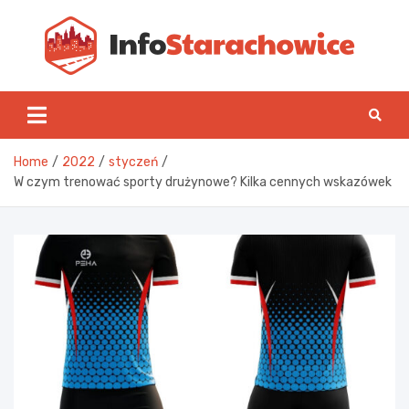
Skip
to
content
Inf
Home
2022
styczeń
W czym trenować sporty drużynowe? Kilka cennych wskazówek