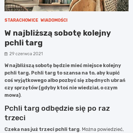
STARACHOWICE
WIADOMOŚCI
W najbliższą sobotę kolejny
pchli targ
29 czerwca 2021
W najbliższą sobotę będzie mieć miejsce kolejny
pchli targ. Pchli targ to szansa na to, aby kupić
coś wyjątkowego albo pozbyć się zbędnych ubrań
czy sprzętów (gdyby ktoś nie wiedział, o czym
mowa)
.
Pchli targ odbędzie się po raz
trzeci
Czeka nas już trzeci pchli targ
. Można powiedzieć,