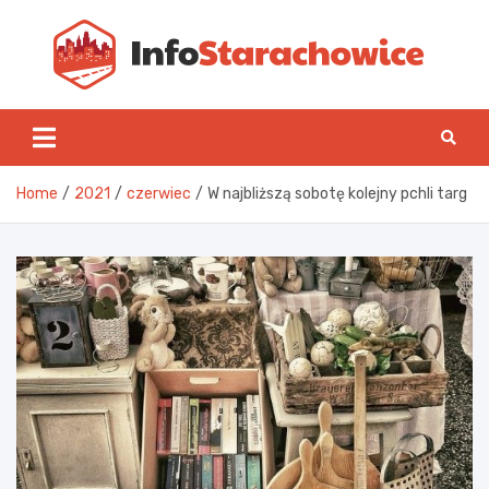
Skip
to
content
Inf
Home
2021
czerwiec
W najbliższą sobotę kolejny pchli targ