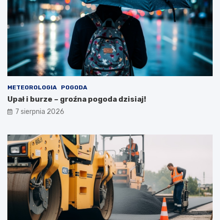
e
n
!
ó
w
2
3
s
i
e
r
METEOROLOGIA
POGODA
p
Upał i burze – groźna pogoda dzisiaj!
n
i
7 sierpnia 2026
a