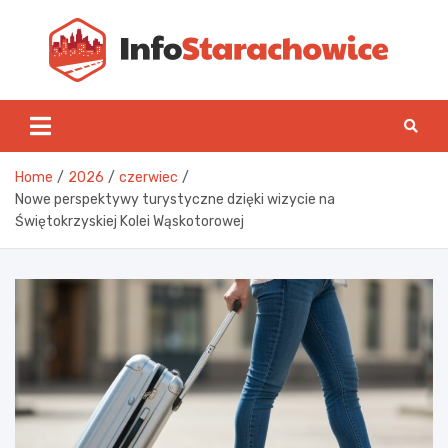
Skip
to
content
Inf
Home
2026
czerwiec
Nowe perspektywy turystyczne dzięki wizycie na
Świętokrzyskiej Kolei Wąskotorowej