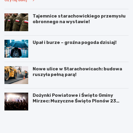
Tajemnice starachowickiego przemysłu
obronnego na wystawie!
Upał i burze – groźna pogoda dzisiaj!
Nowe ulice w Starachowicach: budowa
ruszyła pełną parą!
Dożynki Powiatowe i Święto Gminy
Mirzec: Muzyczne Święto Plonów 23
sierpnia
T
D
a
o
j
ż
e
y
m
n