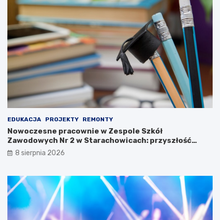
y
L
u
d
o
w
e
j
2
0
2
3
EDUKACJA
PROJEKTY
REMONTY
Nowoczesne pracownie w Zespole Szkół
Zawodowych Nr 2 w Starachowicach: przyszłość
kształcenia zawodowego
8 sierpnia 2026