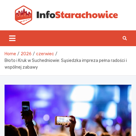
Skip
to
content
Inf
Home
2026
czerwiec
Błoto i Kruk w Suchedniowie: Sąsiedzka impreza pełna radości i
wspólnej zabawy