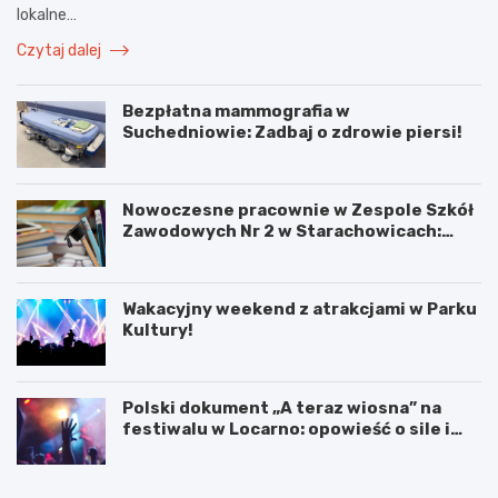
lokalne…
Czytaj dalej
Bezpłatna mammografia w
Suchedniowie: Zadbaj o zdrowie piersi!
Nowoczesne pracownie w Zespole Szkół
Zawodowych Nr 2 w Starachowicach:
przyszłość kształcenia zawodowego
Wakacyjny weekend z atrakcjami w Parku
Kultury!
Polski dokument „A teraz wiosna” na
festiwalu w Locarno: opowieść o sile i
odnowie
F
W
o
a