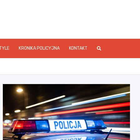
foStarachowice.pl
TYLE
KRONIKA POLICYJNA
KONTAKT