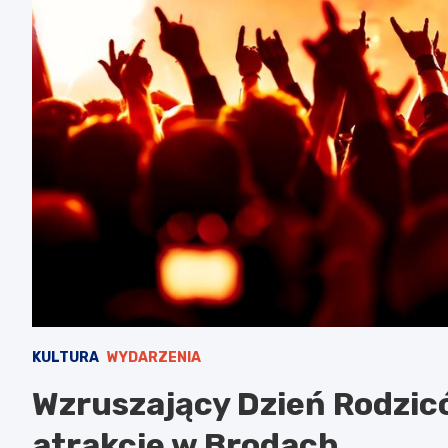
KULTURA
WYDARZENIA
Wzruszający Dzień Rodzic
atrakcje w Brodach