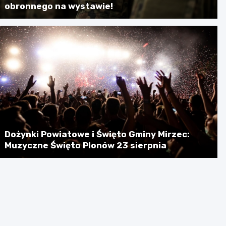
obronnego na wystawie!
Dożynki Powiatowe i Święto Gminy Mirzec:
Muzyczne Święto Plonów 23 sierpnia