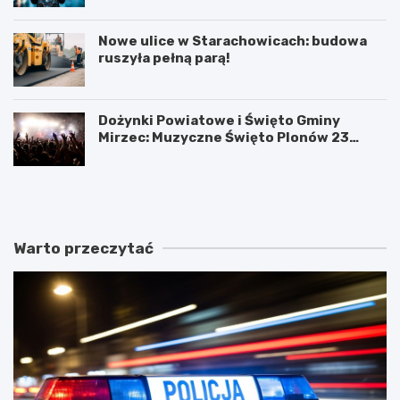
Nowe ulice w Starachowicach: budowa
ruszyła pełną parą!
Dożynki Powiatowe i Święto Gminy
Mirzec: Muzyczne Święto Plonów 23
sierpnia
T
D
a
o
j
ż
e
y
m
n
Warto przeczytać
n
k
i
i
c
P
e
o
s
w
t
i
a
a
r
t
a
o