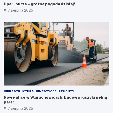
Upał i burze – groźna pogoda dzisiaj!
n
i
7 sierpnia 2026
a
INFRASTRUKTURA
INWESTYCJE
REMONTY
Nowe ulice w Starachowicach: budowa ruszyła pełną
parą!
7 sierpnia 2026