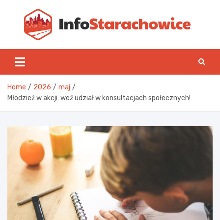
Skip
to
content
Inf
Home
2026
maj
Młodzież w akcji: weź udział w konsultacjach społecznych!